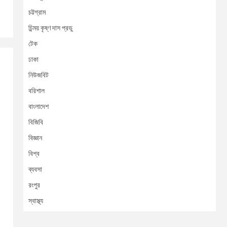
চট্টগ্রাম
চিন্ময় কৃষ্ণ দাস প্রভু
টেক
ঢাকা
নিউজবিট
বরিশাল
বাংলাদেশ
বিজিবি
বিজ্ঞান
বিশ্ব
ব্যবসা
রংপুর
স্বাস্থ্য