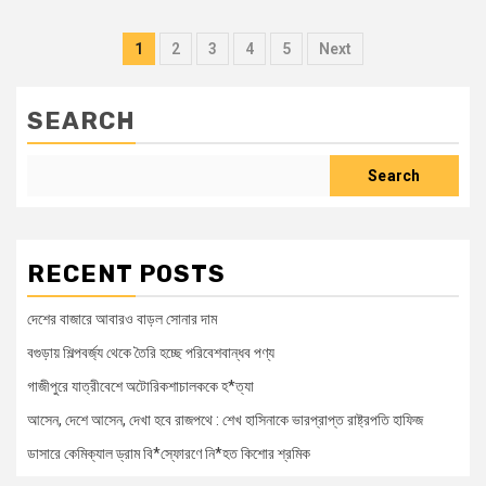
1
2
3
4
5
Next
SEARCH
Search
RECENT POSTS
দেশের বাজারে আবারও বাড়ল সোনার দাম
বগুড়ায় শিল্পবর্জ্য থেকে তৈরি হচ্ছে পরিবেশবান্ধব পণ্য
গাজীপুরে যাত্রীবেশে অটোরিকশাচালককে হ*ত্যা
আসেন, দেশে আসেন, দেখা হবে রাজপথে : শেখ হাসিনাকে ভারপ্রাপ্ত রাষ্ট্রপতি হাফিজ
ডাসারে কেমিক্যাল ড্রাম বি*স্ফোরণে নি*হত কিশোর শ্রমিক