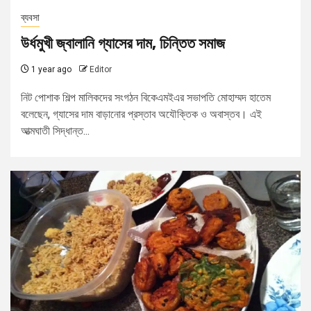
ব্যবসা
উর্ধমুখী জ্বালানি গ্যাসের দাম, চিন্তিত সমাজ
1 year ago
Editor
নিট পোশাক শিল্প মালিকদের সংগঠন বিকেএমইএর সভাপতি মোহাম্মদ হাতেম
বলেছেন, গ্যাসের দাম বাড়ানোর প্রস্তাব অযৌক্তিক ও অবাস্তব। এই
আত্মঘাতী সিদ্ধান্ত...