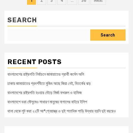
1
2
3
4
…
36
Next
SEARCH
Search
RECENT POSTS
বাংলাদেশের রাষ্ট্রপতি নির্বাচনে জামায়াতের প্রার্থী কর্নেল অলি
ঢাকায় জামায়াতের প্রদর্শনীতে মুজিব আছে জিয়া নেই, বিতর্কের ঝড়
বাংলাদেশের রাষ্ট্রপতি হওয়ার দৌড়ে মির্জা ফখরুল ও হাফিজ
বাংলাদেশে ভরা মৌসুমেও সাধারণ মানুষের নাগালের বাইরে ইলিশ
থানা থেকে লুট করা ২২টি আ*গ্নেয়াস্ত্র ও দুই শতাধিক গাড়ি উদ্ধার হয়নি দুই বছরেও