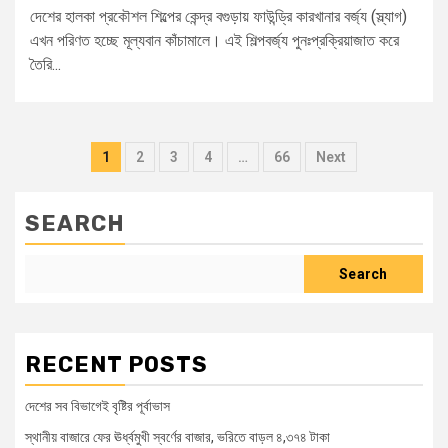
দেশের হালকা প্রকৌশল শিল্পের কেন্দ্র বগুড়ায় ফাউন্ড্রি কারখানার বর্জ্য (স্ল্যাগ)
এখন পরিণত হচ্ছে মূল্যবান কাঁচামালে। এই শিল্পবর্জ্য পুনঃপ্রক্রিয়াজাত করে
তৈরি...
1
2
3
4
…
66
Next
SEARCH
Search
RECENT POSTS
দেশের সব বিভাগেই বৃষ্টির পূর্বাভাস
স্থানীয় বাজারে ফের ঊর্ধ্বমুখী স্বর্ণের বাজার, ভরিতে বাড়ল ৪,৩৭৪ টাকা