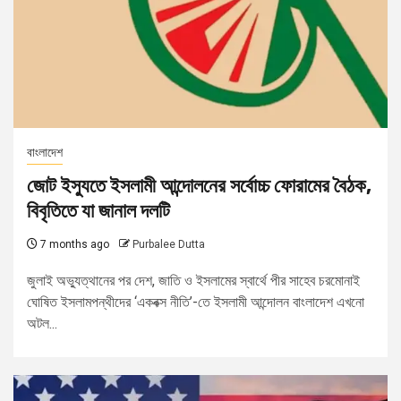
বাংলাদেশ
জোট ইস্যুতে ইসলামী আন্দোলনের সর্বোচ্চ ফোরামের বৈঠক,
বিবৃতিতে যা জানাল দলটি
7 months ago
Purbalee Dutta
জুলাই অভ্যুত্থানের পর দেশ, জাতি ও ইসলামের স্বার্থে পীর সাহেব চরমোনাই
ঘোষিত ইসলামপন্থীদের ‘একবক্স নীতি’-তে ইসলামী আন্দোলন বাংলাদেশ এখনো
অটল...