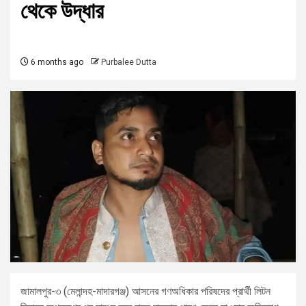
থেকে উদ্ধার
6 months ago
Purbalee Dutta
জামালপুর-৩ (মেলান্দহ-মাদারগঞ্জ) আসনের গণঅধিকার পরিষদের প্রার্থী লিটন