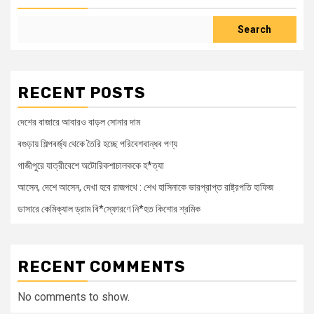
Search
RECENT POSTS
দেশের বাজারে আবারও বাড়ল সোনার দাম
বগুড়ায় শিল্পবর্জ্য থেকে তৈরি হচ্ছে পরিবেশবান্ধব পণ্য
গাজীপুরে যাত্রীবেশে অটোরিকশাচালককে হ*ত্যা
আসেন, দেশে আসেন, দেখা হবে রাজপথে : শেখ হাসিনাকে ভারপ্রাপ্ত রাষ্ট্রপতি হাফিজ
ডাসারে কেমিক্যাল ড্রাম বি*স্ফোরণে নি*হত কিশোর শ্রমিক
RECENT COMMENTS
No comments to show.