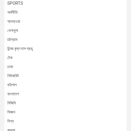
SPORTS
অর্থনীতি
আবহাওয়া
খেলাধুলা
চট্টগ্রাম
চিন্ময় কৃষ্ণ দাস প্রভু
টেক
ঢাকা
নিউজবিট
বরিশাল
বাংলাদেশ
বিজিবি
বিজ্ঞান
বিশ্ব
ব্যবসা