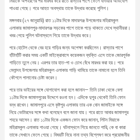
মিয়াকে অপহরণের পর মারধর করে রাতে রাস্তার পাশে ফেলে যাওয়ার অভিযোগ
পাওয়া গেছে। পরে আহত অবস্থায় তাকে উদ্ধার করেছে পুলিশ।
মঙ্গলবার (২৭ জানুয়ারি) রাত ১১টার দিকে মাদারগঞ্জ উপজেলার মহিরামকুল
এলাকায় জামালপুর-মাদারগঞ্জ সড়কের পাশে তাকে পড়ে থাকতে দেখে স্থানীয়রা।
খবর পেয়ে পুলিশ ঘটনাস্থলে গিয়ে তাকে উদ্ধার করে।
পরে হোটেল থেকে বের হয়ে গাড়ির জন্য অপেক্ষা করছিলেন। রাস্তার পাশে
হাঁটাহাঁটি করার সময় একটি মাইক্রোবাসে কয়েকজন ব্যক্তি এসে তাকে জোরপূর্বক
গাড়িতে তুলে নেয়। এরপর তার হাত-পা ও চোখ বেঁধে মারধর করা হয়। পরে
মেলান্দহ উপজেলার মহিরামকুল এলাকায় গাড়ি থামিয়ে তাকে নামানো হলে তিনি
কৌশলে পালানোর চেষ্টা করেন।
পরে তার ভাইয়ের সঙ্গে যোগাযোগ করা হলে জানান— তিনি ঢাকা থেকে বেলা
১১টার দিকে জামালপুরের উদ্দেশে রওনা হন। এদিকে দুপুর থেকেই তিনি ফোন
বন্ধ রাখেন। জামালপুরে এসে কৃষ্টপুর এলাকায় তার এক বোন জামাইকে সঙ্গে
নিয়ে ভোটারদের সঙ্গে কথা বলেছেন বলে জানা যায়। পরে রাতে আবার জামালপুর
শহরে আসেন। রাত ১১টার দিকে একজন ফোন করে জানান, লিটন মিয়াকে
মহিরামকুল এলাকায় পাওয়া গেছে। ঘটনাস্থলে গিয়ে জানতে পারি, কে বা কারা
তাকে সেখানে ফেলে গেছে। বিষয়টি নিয়ে নানা তথ্য বিশ্লেষণ করে প্রয়োজনীয়