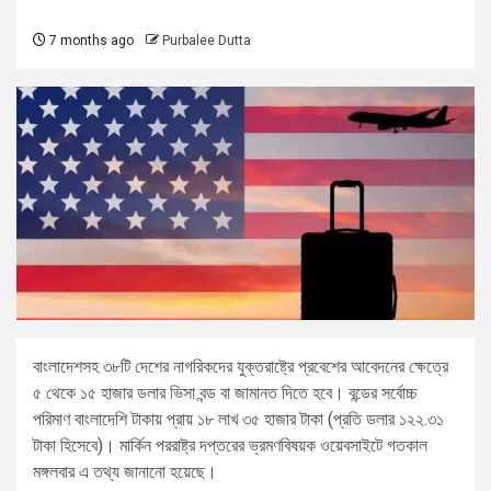
7 months ago
Purbalee Dutta
বাংলাদেশসহ ৩৮টি দেশের নাগরিকদের যুক্তরাষ্ট্রে প্রবেশের আবেদনের ক্ষেত্রে
৫ থেকে ১৫ হাজার ডলার ভিসা বন্ড বা জামানত দিতে হবে। বন্ডের সর্বোচ্চ
পরিমাণ বাংলাদেশি টাকায় প্রায় ১৮ লাখ ৩৫ হাজার টাকা (প্রতি ডলার ১২২.৩১
টাকা হিসেবে)। মার্কিন পররাষ্ট্র দপ্তরের ভ্রমণবিষয়ক ওয়েবসাইটে গতকাল
মঙ্গলবার এ তথ্য জানানো হয়েছে।