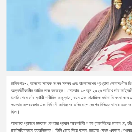
মানিকগঞ্জ-২ আসনের সাবেক সংসদ সদস্য এবং বাংলাদেশের প্রখ্যাত লোকসংগীত শিল
অন্তর্বর্তীকালীন জামিন লাভ করেছেন। সোমবার, ১৫ জুন ২০২৬ তারিখে তাঁর আইনজীবী
শুনানি শেষে তাঁর স্থায়ী শারীরিক অসুস্থতা, বয়স এবং সামাজিক মর্যাদা বিবেচনা
ক্ষমতার অপব্যবহার এবং নির্বাচনী অনিয়মের অভিযোগে দেশের বিভিন্ন থানায় মমতাজ ব
ছিল।
আদালত প্রাঙ্গণে মমতাজ বেগমের প্রধান আইনজীবী গণমাধ্যমকর্মীদের জানান যে, তাঁর
রাজনৈতিকভাবে হয়রানিমূলক। তিনি জোর দিয়ে বলেন, মমতাজ বেগম একজন পেশাদার