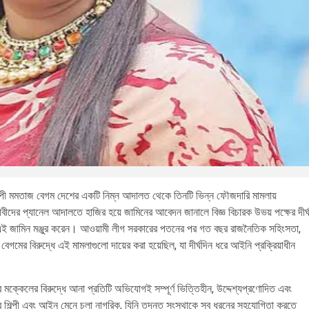
্পী মমতাজ বেগম দেশের একটি নিম্ন আদালত থেকে তিনটি ভিন্ন ফৌজদারি মামলায়
দের প্যানেল আদালতে হাজির হয়ে জামিনের আবেদন জানালে বিজ্ঞ বিচারক উভয় পক্ষের দীর্
 করে এই জামিন মঞ্জুর করেন। আওয়ামী লীগ সরকারের পতনের পর গত বছর রাজনৈতিক সহিংসতা,
েগমের বিরুদ্ধে এই মামলাগুলো দায়ের করা হয়েছিল, যা দীর্ঘদিন ধরে আইনি প্রক্রিয়াধীন
 মক্কেলের বিরুদ্ধে আনা প্রতিটি অভিযোগই সম্পূর্ণ ভিত্তিহীন, উদ্দেশ্যপ্রণোদিত এবং
 শিল্পী এবং আইন মেনে চলা নাগরিক, যিনি তদন্ত সংস্থাকে সব ধরনের সহযোগিতা করতে