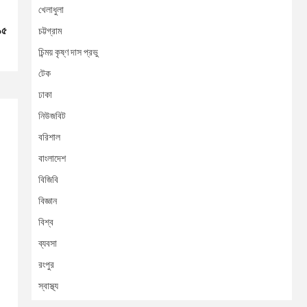
খেলাধুলা
১৫
চট্টগ্রাম
চিন্ময় কৃষ্ণ দাস প্রভু
টেক
ঢাকা
নিউজবিট
বরিশাল
বাংলাদেশ
বিজিবি
বিজ্ঞান
বিশ্ব
ব্যবসা
রংপুর
স্বাস্থ্য