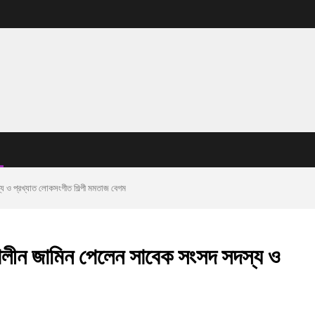
্য ও প্রখ্যাত লোকসংগীত শিল্পী মমতাজ বেগম
ীকালীন জামিন পেলেন সাবেক সংসদ সদস্য ও