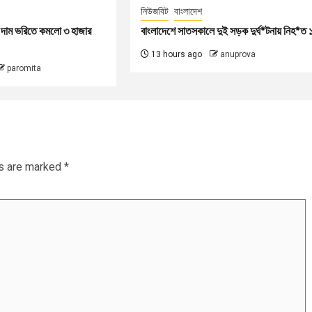
নিউজবিট
বাংলাদেশ
ের দাম ভরিতে কমলো ৩ হাজার
বাংলাদেশে সাতসকালে দুই সড়ক দুর্ঘ*টনায় নিহ*ত 
13 hours ago
anuprova
paromita
ds are marked
*