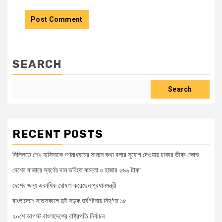
SEARCH
Search
RECENT POSTS
দিল্লিতে শেখ হাসিনাকে গণমাধ্যমের সামনে কথা বলার সুযোগ দেওয়ায় ঢাকার তীব্র ক্ষোভ
দেশের বাজারে স্বর্ণের দাম ভরিতে কমলো ৩ হাজার ২৬৬ টাকা
দেশের জন্য একাধিক ঘোষণা করেছেন প্রধানমন্ত্রী
বাংলাদেশে সাতসকালে দুই সড়ক দুর্ঘ*টনায় নিহ*ত ১৫
২০শে আগস্ট বাংলাদেশের রাষ্ট্রপতি নির্বাচন