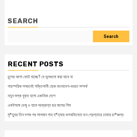
SEARCH
Search
RECENT POSTS
চুলের আগা ফেটে যাচ্ছে? যে ভুলগুলো করা যাবে না
পারস্পরিক সম্মানেই শক্তিশালী হোক বাংলাদেশ-ভারত সম্পর্ক
নতুন শুল্ক যুক্ত হলো একাধিক দেশে
একইসঙ্গে ডেঙ্গু ও হামে আক্রান্ত ছয় মাসের শিশু
মৃ*ত্যুর তিন দশক পর সালমান শাহ হ*ত্যায় খলঅভিনেতা ডন গ্রেপ্তারে ঢাকায় চা*ঞ্চল্য