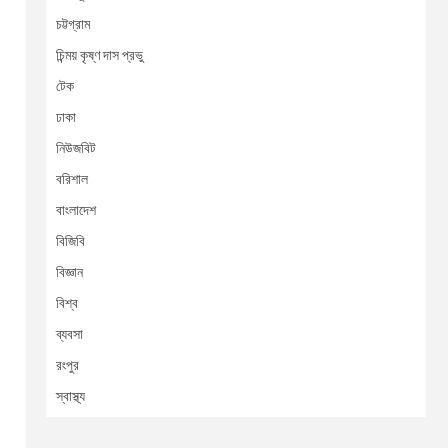
চট্টগ্রাম
চিন্ময় কৃষ্ণ দাস প্রভু
টেক
ঢাকা
নিউজবিট
বরিশাল
বাংলাদেশ
বিজিবি
বিজ্ঞান
বিশ্ব
ব্যবসা
রংপুর
স্বাস্থ্য