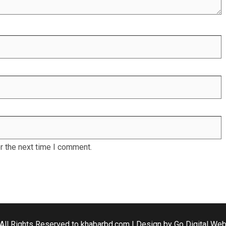
r the next time I comment.
All Rights Reserved to khabarbd.com | Design by
Go Digital We