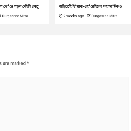
পে ভে*ঙে পড়ল বেইলি সেতু
বাড়িতেই ই*য়াবা-হে*রোইনের সহ আ*টক ৩
Durgasree Mitra
2 weeks ago
Durgasree Mitra
ds are marked
*