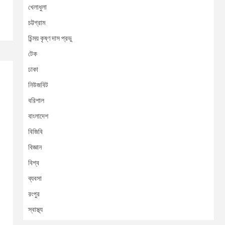
খেলাধুলা
চট্টগ্রাম
চিন্ময় কৃষ্ণ দাস প্রভু
টেক
ঢাকা
নিউজবিট
বরিশাল
বাংলাদেশ
বিজিবি
বিজ্ঞান
বিশ্ব
ব্যবসা
রংপুর
স্বাস্থ্য