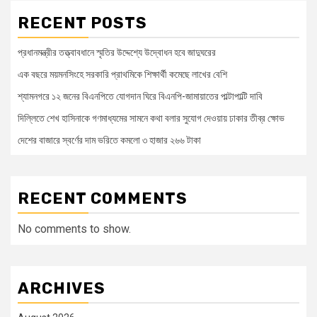
RECENT POSTS
প্রধানমন্ত্রীর তত্ত্বাবধানে স্মৃতির উদ্দেশ্যে উদ্বোধন হবে জাদুঘরের
এক বছরে ময়মনসিংহে সরকারি প্রাথমিকে শিক্ষার্থী কমেছে লাখের বেশি
শ্যামনগরে ১২ জনের বিএনপিতে যোগদান ঘিরে বিএনপি-জামায়াতের পাল্টাপাল্টি দাবি
দিল্লিতে শেখ হাসিনাকে গণমাধ্যমের সামনে কথা বলার সুযোগ দেওয়ায় ঢাকার তীব্র ক্ষোভ
দেশের বাজারে স্বর্ণের দাম ভরিতে কমলো ৩ হাজার ২৬৬ টাকা
RECENT COMMENTS
No comments to show.
ARCHIVES