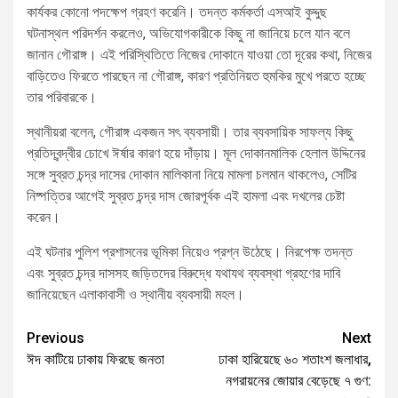
কার্যকর কোনো পদক্ষেপ গ্রহণ করেনি। তদন্ত কর্মকর্তা এসআই কুদ্দুছ
ঘটনাস্থল পরিদর্শন করলেও, অভিযোগকারীকে কিছু না জানিয়ে চলে যান বলে
জানান গৌরাঙ্গ। এই পরিস্থিতিতে নিজের দোকানে যাওয়া তো দূরের কথা, নিজের
বাড়িতেও ফিরতে পারছেন না গৌরাঙ্গ, কারণ প্রতিনিয়ত হুমকির মুখে পরতে হচ্ছে
তার পরিবারকে।
স্থানীয়রা বলেন, গৌরাঙ্গ একজন সৎ ব্যবসায়ী। তার ব্যবসায়িক সাফল্য কিছু
প্রতিদ্বন্দ্বীর চোখে ঈর্ষার কারণ হয়ে দাঁড়ায়। মূল দোকানমালিক হেলাল উদ্দিনের
সঙ্গে সুব্রত চন্দ্র দাসের দোকান মালিকানা নিয়ে মামলা চলমান থাকলেও, সেটির
নিষ্পত্তির আগেই সুব্রত চন্দ্র দাস জোরপূর্বক এই হামলা এবং দখলের চেষ্টা
করেন।
এই ঘটনার পুলিশ প্রশাসনের ভূমিকা নিয়েও প্রশ্ন উঠেছে। নিরপেক্ষ তদন্ত
এবং সুব্রত চন্দ্র দাসসহ জড়িতদের বিরুদ্ধে যথাযথ ব্যবস্থা গ্রহণের দাবি
জানিয়েছেন এলাকাবাসী ও স্থানীয় ব্যবসায়ী মহল।
Previous
Next
ঈদ কাটিয়ে ঢাকায় ফিরছে জনতা
ঢাকা হারিয়েছে ৬০ শতাংশ জলাধার,
নগরায়নের জোয়ার বেড়েছে ৭ গুণ: