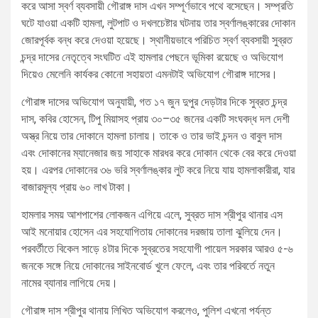
করে আসা স্বর্ণ ব্যবসায়ী গৌরাঙ্গ দাস এখন সম্পূর্ণভাবে পথে বসেছেন। সম্প্রতি
ঘটে যাওয়া একটি হামলা, লুটপাট ও দখলচেষ্টার ঘটনায় তার স্বর্ণালঙ্কারের দোকান
জোরপূর্বক বন্ধ করে দেওয়া হয়েছে। স্থানীয়ভাবে পরিচিত স্বর্ণ ব্যবসায়ী সুব্রত
চন্দ্র দাসের নেতৃত্বে সংঘটিত এই হামলার পেছনে ভূমিকা রয়েছে ও অভিযোগ
দিয়েও মেলেনি কার্যকর কোনো সহায়তা এমনটাই অভিযোগ গৌরাঙ্গ দাসের।
গৌরাঙ্গ দাসের অভিযোগ অনুযায়ী, গত ১৭ জুন দুপুর দেড়টার দিকে সুব্রত চন্দ্র
দাস, কবির হোসেন, টিপু মিয়াসহ প্রায় ৩০–৩৫ জনের একটি সংঘবদ্ধ দল দেশী
অস্ত্র নিয়ে তার দোকানে হামলা চালায়। তাকে ও তার ভাই চন্দন ও বাবুল দাস
এবং দোকানের ম্যানেজার জয় সাহাকে মারধর করে দোকান থেকে বের করে দেওয়া
হয়। এরপর দোকানের ৩৬ ভরি স্বর্ণালঙ্কার লুট করে নিয়ে যায় হামলাকারীরা, যার
বাজারমূল্য প্রায় ৬০ লাখ টাকা।
হামলার সময় আশপাশের লোকজন এগিয়ে এলে, সুব্রত দাস শ্রীপুর থানার এস
আই মনোয়ার হোসেন এর সহযোগিতায় দোকানের দরজায় তালা ঝুলিয়ে দেন।
পরবর্তীতে বিকেল সাড়ে ৪টার দিকে সুব্রতের সহযোগী পায়েল সরকার আরও ৫-৬
জনকে সঙ্গে নিয়ে দোকানের সাইনবোর্ড খুলে ফেলে, এবং তার পরিবর্তে নতুন
নামের ব্যানার লাগিয়ে দেয়।
গৌরাঙ্গ দাস শ্রীপুর থানায় লিখিত অভিযোগ করলেও, পুলিশ এখনো পর্যন্ত