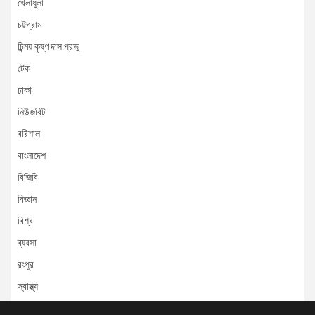
খেলাধুলা
চট্টগ্রাম
চিন্ময় কৃষ্ণ দাস প্রভু
টেক
ঢাকা
নিউজবিট
বরিশাল
বাংলাদেশ
বিজিবি
বিজ্ঞান
বিশ্ব
ব্যবসা
রংপুর
স্বাস্থ্য