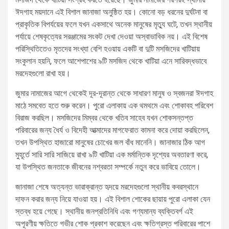
ঈদগাহ ময়দানে এই বিশাল জানাজা অনুষ্ঠিত হয়। কোনো বড় ধরনের দুর্ঘটনা বা
প্রাকৃতিক বিপর্যয়ের ফলে যখন একসাথে অনেক মানুষের মৃত্যু ঘটে, তখন স্থানীয়
পর্যায়ে শেষকৃত্যের সরঞ্জামের সংকট দেখা দেওয়া অস্বাভাবিক নয়। এই বিশেষ
পরিস্থিতিতেও মৃতদের সংখ্যা বেশি হওয়ায় একটি বা দুটি মসজিদের খাটিয়ায়
সংকুলান হয়নি, ফলে আশেপাশের ৯টি মসজিদ থেকে খাটিয়া এনে সারিবদ্ধভাবে
মরদেহগুলো রাখা হয়।
জুমার নামাজের আগে থেকেই দূর-দূরান্ত থেকে সাধারণ মানুষ ও স্বজনরা ঈদগাহ
মাঠে সমবেত হতে শুরু করেন। পুরো এলাকায় এক থমথমে এবং শোকাবহ পরিবেশ
বিরাজ করছিল। মসজিদের মিম্বর থেকে খতিব সাহেব যখন শোকসন্তপ্ত
পরিবারের জন্য ধৈর্য ও বিদেহী আত্মাদের মাগফেরাত কামনা করে দোয়া করছিলেন,
তখন উপস্থিত হাজারো মানুষের চোখের জল বাঁধ মানেনি। জানাজার ঠিক আগ
মুহূর্তে সারি সারি সাজিয়ে রাখা ৯টি খাটিয়া এক মর্মান্তিক দৃশ্যের অবতারণা করে,
যা উপস্থিত জনতাকে জীবনের নশ্বরতা সম্পর্কে নতুন করে ভাবিয়ে তোলে।
জানাজা শেষে অত্যন্ত ভারাক্রান্ত হৃদয়ে মরদেহগুলো স্থানীয় কবরস্থানে
দাফন করার জন্য নিয়ে যাওয়া হয়। এই বিশাল শোকের ছায়ায় পুরো এলাকা যেন
স্তব্ধ হয়ে গেছে। স্থানীয় জনপ্রতিনিধি এবং গণ্যমান্য ব্যক্তিবর্গ এই
অপূরণীয় ক্ষতিতে গভীর শোক প্রকাশ করেছেন এবং ক্ষতিগ্রস্ত পরিবারের পাশে