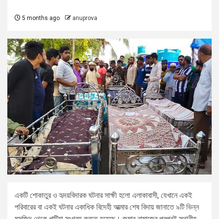
5 months ago
anuprova
একটি শোকাতুর ও হৃদয়বিদারক ঘটনার সাক্ষী হলো এলাকাবাসী, যেখানে একই
পরিবারের বা একই ঘটনার একাধিক বিদেহী আত্মার শেষ বিদায় জানাতে ৯টি ভিন্ন
মসজিদ থেকে খাটিয়া সংগ্রহ করতে হয়েছে। জুমার নামাজের পরপরই স্থানীয়