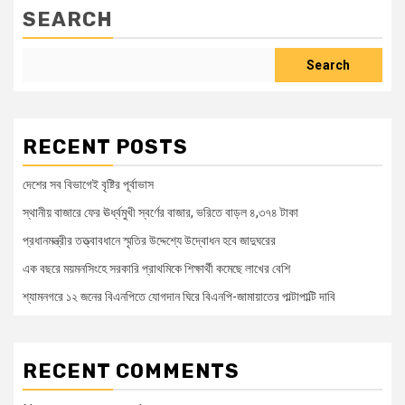
SEARCH
Search
RECENT POSTS
দেশের সব বিভাগেই বৃষ্টির পূর্বাভাস
স্থানীয় বাজারে ফের ঊর্ধ্বমুখী স্বর্ণের বাজার, ভরিতে বাড়ল ৪,৩৭৪ টাকা
প্রধানমন্ত্রীর তত্ত্বাবধানে স্মৃতির উদ্দেশ্যে উদ্বোধন হবে জাদুঘরের
এক বছরে ময়মনসিংহে সরকারি প্রাথমিকে শিক্ষার্থী কমেছে লাখের বেশি
শ্যামনগরে ১২ জনের বিএনপিতে যোগদান ঘিরে বিএনপি-জামায়াতের পাল্টাপাল্টি দাবি
RECENT COMMENTS