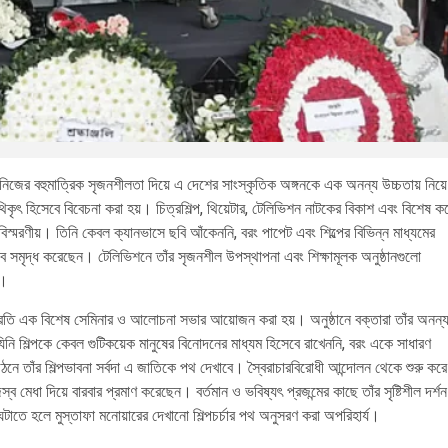
 নিজের বহুমাত্রিক সৃজনশীলতা দিয়ে এ দেশের সাংস্কৃতিক অঙ্গনকে এক অনন্য উচ্চতায় নিয়ে
িকৃৎ হিসেবে বিবেচনা করা হয়। চিত্রশিল্প, থিয়েটার, টেলিভিশন নাটকের বিকাশ এবং বিশেষ ক
অবিস্মরণীয়। তিনি কেবল ক্যানভাসে ছবি আঁকেননি, বরং পাপেট এবং শিল্পের বিভিন্ন মাধ্যমের
াবে সমৃদ্ধ করেছেন। টেলিভিশনে তাঁর সৃজনশীল উপস্থাপনা এবং শিক্ষামূলক অনুষ্ঠানগুলো
ে।
ম্প্রতি এক বিশেষ সেমিনার ও আলোচনা সভার আয়োজন করা হয়। অনুষ্ঠানে বক্তারা তাঁর অনন্
শিল্পকে কেবল গুটিকয়েক মানুষের বিনোদনের মাধ্যম হিসেবে রাখেননি, বরং একে সাধারণ
নে তাঁর শিল্পভাবনা সর্বদা এ জাতিকে পথ দেখাবে। স্বৈরাচারবিরোধী আন্দোলন থেকে শুরু করে
েধা দিয়ে বারবার প্রমাণ করেছেন। বর্তমান ও ভবিষ্যৎ প্রজন্মের কাছে তাঁর সৃষ্টিশীল দর্শন
 ঘটাতে হলে মুস্তাফা মনোয়ারের দেখানো শিল্পচর্চার পথ অনুসরণ করা অপরিহার্য।