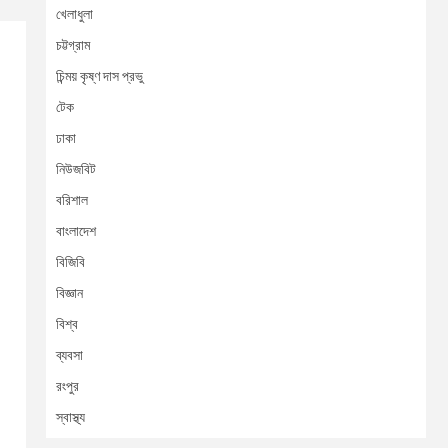
খেলাধুলা
চট্টগ্রাম
চিন্ময় কৃষ্ণ দাস প্রভু
টেক
ঢাকা
নিউজবিট
বরিশাল
বাংলাদেশ
বিজিবি
বিজ্ঞান
বিশ্ব
ব্যবসা
রংপুর
স্বাস্থ্য