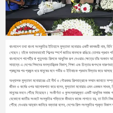
বাংলাদেশ তথা বাংলা সংস্কৃতির ইতিহাসে মুস্তাফা মনোয়ার একটি কালজয়ী নাম, যিনি
গেছেন। তাঁকে যথাযথভাবেই শিল্পের স্পর্শে জাতির মানসকে রাঙিয়ে তোলার প্রধান পথ
বাংলাদেশে পাপেট্রি বা পুতুলনাচ শিল্পকে আধুনিক রূপ দেওয়ার ক্ষেত্রে তাঁর অবদান 
সাহায্যে এ দেশের শিশুদের মনস্তাত্ত্বিক বিকাশ, শিক্ষা এবং চিন্তার জগৎকে দারুণভ
প্রজন্মের পর প্রজন্ম ধরে মানুষের মনে গভীর ও ইতিবাচক প্রভাব বিস্তার করে আসছ
অধ্যাপক মুস্তাফা মনোয়ারের এই দীর্ঘ ও গৌরবময় শিল্পযাত্রাকে সম্মান জানাতে স
জীবন ও কর্মের ওপর আলোকপাত করে বলেন, মুস্তাফা মনোয়ার এমন একজন সাধক, যিনি 
মানুষের মননে পৌঁছে দিয়েছেন। সংকীর্ণতা ও কুসংস্কারমুক্ত একটি আধুনিক সমাজ গঠ
যেকোনো জাতীয় সংকটে সংস্কৃতির শক্তিকে কীভাবে কাজে লাগাতে হয়, তা তিনি নিজস্ব ম
পৌঁছে দেওয়ার আহ্বান জানিয়ে বক্তারা বলেন, দেশের শিল্প-সংস্কৃতির প্রকৃত বিকাশ