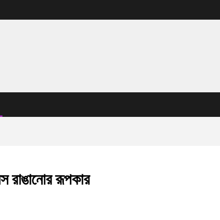
মানস রাঙানোর রূপকার