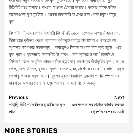
থরে থরে সবুজ পাতার ফাঁকে ফুল ফুটে আছে। ফুলগুলো সাদা ঘোমটা খুলে
মিটিমিটি করে হাসছে। কখনো হাওয়ার টোকায় দুলছে। ডালের ফাঁকে ফাঁকে
অনেকগুলো ফুল ফুটেছে। গাছের মাঝামাঝি অংশের ডাল থেকে চূড়া পর্যন্ত
ফুল।
নিসর্গবিদ দ্বিজেন শর্মার ‘শ্যামলী নিসর্গ’ বই থেকে নাগেশ্বর সম্পর্কে জানা যায়,
হিমালয়ের পূর্বাঞ্চল থেকে আন্দামান দ্বীপপুঞ্জ পর্যন্ত বাংলাদেশ ও ভারতের বহু
স্থানেই নাগেশ্বর সহজলভ্য। অযত্নেও সিলেট অঞ্চলে নাগেশ্বর জন্মে। এই
ফুল পূজা ও গৃহসজ্জায় আকর্ষণীয় উপকরণ। নাগেশ্বরের উপমা ‘মৈমনসিংহ
গীতিকা’ থেকে আধুনিক কাব্য পর্যন্ত ছড়ানো। নাগেশ্বর দীর্ঘাকৃতির বৃক্ষ। কাণ্ড
গোল, সরল, উন্নত, ধূসর ও মৃসণ।বসন্ত হচ্ছে নাগেশ্বরের ফোটার কাল। মুকুল
গোলাকৃতি এবং সবুজ-সাদা। ফুলের মুক্ত প্রসারিত দুধসাদা পাপড়ি—পাপড়ির
মাঝখানে অজস্র সোনালি-হলুদ পরাগ। যা বর্ণে-গন্ধে অনন্য।
Previous
Next
পাহাড়ি মিষ্টি পানে ফিরেছে চাষিদের মুখে
একসঙ্গে ঈদের নামাজ আদায় করবেন
হাসি
রাষ্ট্রপতি ও প্রধানমন্ত্রী
MORE STORIES