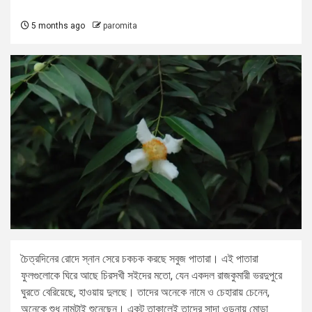
5 months ago
paromita
চৈত্রদিনের রোদে স্নান সেরে চকচক করছে সবুজ পাতারা। এই পাতারা
ফুলগুলোকে ঘিরে আছে চিরসখী সইদের মতো, যেন একদল রাজকুমারী ভরদুপুরে
ঘুরতে বেরিয়েছে, হাওয়ায় দুলছে। তাদের অনেকে নামে ও চেহারায় চেনেন,
অনেকে শুধু নামটাই শুনেছেন। একটু তাকালেই তাদের সাদা ওড়নায় মোড়া