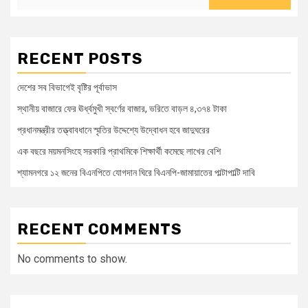
RECENT POSTS
দেশের সব বিভাগেই বৃষ্টির পূর্বাভাস
স্থানীয় বাজারে ফের ঊর্ধ্বমুখী স্বর্ণের বাজার, ভরিতে বাড়ল ৪,৩৭৪ টাকা
প্রধানমন্ত্রীর তত্ত্বাবধানে স্মৃতির উদ্দেশ্যে উদ্বোধন হবে জাদুঘরের
এক বছরে ময়মনসিংহে সরকারি প্রাথমিকে শিক্ষার্থী কমেছে লাখের বেশি
শ্যামনগরে ১২ জনের বিএনপিতে যোগদান ঘিরে বিএনপি-জামায়াতের পাল্টাপাল্টি দাবি
RECENT COMMENTS
No comments to show.