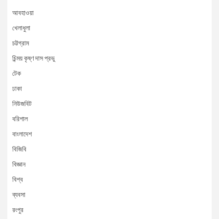
আবহাওয়া
খেলাধুলা
চট্টগ্রাম
চিন্ময় কৃষ্ণ দাস প্রভু
টেক
ঢাকা
নিউজবিট
বরিশাল
বাংলাদেশ
বিজিবি
বিজ্ঞান
বিশ্ব
ব্যবসা
রংপুর