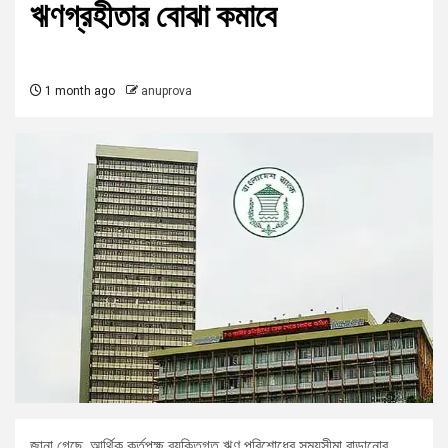
ঋণগ্রহীতার বোঝা কমাবে
1 month ago
anuprova
জানা গেছে, আর্থিক কর্তৃপক্ষ ব্যক্তিগত ঋণ পরিশোধের সময়সীমা বাড়ানোর