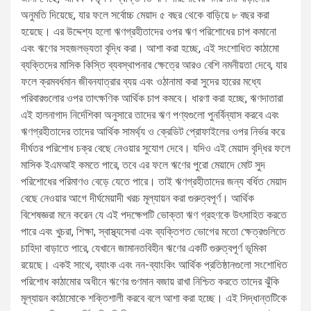
অনুমতি দিয়েছে, যার ফলে সর্বোচ্চ মেয়াদ ৫ বছর থেকে বাড়িয়ে ৮ বছর করা
হয়েছে। এর উদ্দেশ্য হলো ঋণগ্রহীতাদের ওপর ঋণ পরিশোধের চাপ কমানো
এবং ঋণের সহজলভ্যতা বৃদ্ধি করা। আশা করা হচ্ছে, এই সংশোধিত কাঠামো
ব্যক্তিদের মাসিক কিস্তি ব্যবস্থাপনার ক্ষেত্রে আরও বেশি নমনীয়তা দেবে, যার
ফলে ক্রমবর্ধমান জীবনযাত্রার ব্যয় এবং ওঠানামা করা সুদের হারের মধ্যে
পরিবারগুলোর ওপর তাৎক্ষণিক আর্থিক চাপ কমবে। ধারণা করা হচ্ছে, ঋণদাতারা
এই হালনাগাদ নির্দেশিকা অনুসারে তাদের ঋণ পণ্যগুলো পুনর্বিন্যাস করবে এবং
ঋণগ্রহীতাদের তাদের আর্থিক সামর্থ্য ও ক্রেডিট প্রোফাইলের ওপর নির্ভর করে
দীর্ঘতর পরিশোধ চক্র বেছে নেওয়ার সুযোগ দেবে। যদিও এই মেয়াদ বৃদ্ধির ফলে
মাসিক ইএমআই কমতে পারে, তবে এর ফলে ঋণের পুরো মেয়াদে মোট সুদ
পরিশোধের পরিমাণও বেড়ে যেতে পারে। তাই ঋণগ্রহীতাদের জন্য বর্ধিত মেয়াদ
বেছে নেওয়ার আগে দীর্ঘমেয়াদী খরচ মূল্যায়ন করা গুরুত্বপূর্ণ। আর্থিক
বিশেষজ্ঞরা মনে করেন যে এই পদক্ষেপটি ভোক্তা ঋণ গ্রহণকে উৎসাহিত করতে
পারে এবং খুচরা, শিক্ষা, স্বাস্থ্যসেবা এবং ব্যক্তিগত ভোগের মতো ক্ষেত্রগুলিতে
চাহিদা বাড়াতে পারে, যেখানে জামানতবিহীন ঋণের একটি গুরুত্বপূর্ণ ভূমিকা
রয়েছে। একই সাথে, ব্যাংক এবং নন-ব্যাংকিং আর্থিক প্রতিষ্ঠানগুলো সংশোধিত
পরিশোধ কাঠামোর অধীনে ঋণের গুণমান বজায় রাখা নিশ্চিত করতে তাদের ঝুঁকি
মূল্যায়ন কাঠামোকে শক্তিশালী করবে বলে আশা করা হচ্ছে। এই সিদ্ধান্তটিকে