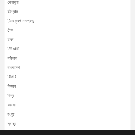
খেলাধুলা
চট্টগ্রাম
চিন্ময় কৃষ্ণ দাস প্রভু
টেক
ঢাকা
নিউজবিট
বরিশাল
বাংলাদেশ
বিজিবি
বিজ্ঞান
বিশ্ব
ব্যবসা
রংপুর
স্বাস্থ্য