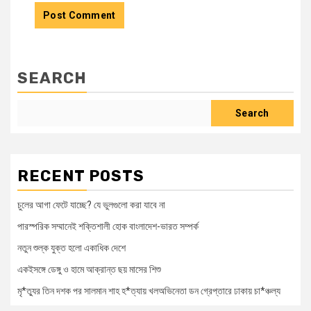
SEARCH
Search
RECENT POSTS
চুলের আগা ফেটে যাচ্ছে? যে ভুলগুলো করা যাবে না
পারস্পরিক সম্মানেই শক্তিশালী হোক বাংলাদেশ-ভারত সম্পর্ক
নতুন শুল্ক যুক্ত হলো একাধিক দেশে
একইসঙ্গে ডেঙ্গু ও হামে আক্রান্ত ছয় মাসের শিশু
মৃ*ত্যুর তিন দশক পর সালমান শাহ হ*ত্যায় খলঅভিনেতা ডন গ্রেপ্তারে ঢাকায় চা*ঞ্চল্য