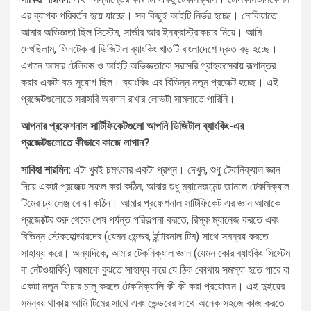
এর ব্যাপক পরিবর্তন হয়ে যাচ্ছে। সব কিছুই আইটি নির্ভর হচ্ছে। নোকিয়াতে
আমার অভিজ্ঞতা ছিল সিস্টেম, সার্ভার আর ইনফ্রাস্ট্রাকচার নিয়ে। আমি
দেখছিলাম, ফিনটেক বা ডিজিটাল ব্যাংকিং খাতটি বাংলাদেশে দ্রুত বড় হচ্ছে।
এখানে আমার টেলিকম ও আইটি অভিজ্ঞতাকে সরাসরি গ্রাহকসেবায় রূপান্তর
করার একটা বড় সুযোগ ছিল। ব্যাংকিং এর বিভিন্ন নতুন প্রজেক্ট হচ্ছে। এই
প্রজেক্টগুলোতে সরাসরি অবদান রাখার লোভটা সামলাতে পারিনি।
আপনার প্রফেশনাল সার্টিফিকেটগুলো আপনি ডিজিটাল ব্যাংকিং-এর
প্রজেক্টগুলোতে কীভাবে কাজে লাগান?
সাবিহা শারমিন:
এটা খুবই চমৎকার একটা প্রশ্ন। দেখুন, শুধু টেকনিক্যাল জ্ঞান
দিয়ে একটা প্রজেক্ট সফল করা কঠিন, আবার শুধু ম্যানেজমেন্ট জানলে টেকনিক্যাল
টিমের চ্যালেঞ্জ বোঝা কঠিন। আমার প্রফেশনাল সার্টিফিকেট এর জ্ঞান আমাকে
প্রজেক্টের শুরু থেকে শেষ পর্যন্ত পরিকল্পনা করতে, রিস্ক ম্যানেজ করতে এবং
বিভিন্ন স্টেকহোল্ডারদের (যেমন ভেন্ডর, ইন্টারনাল টিম) সাথে সমন্বয় করতে
সাহায্য করে। অন্যদিকে, আমার টেকনিক্যাল জ্ঞান (যেমন কোর ব্যাংকিং সিস্টেম
বা নেটওয়ার্কিং) আমাকে বুঝতে সাহায্য করে যে ঠিক কোথায় সমস্যা হতে পারে বা
একটা নতুন ফিচার চালু করতে টেকনিক্যালি কী কী করা প্রয়োজন। এই দুইয়ের
সমন্বয় থাকায় আমি টিমের সাথে এবং ভেন্ডরের সাথে অনেক সহজে কাজ করতে