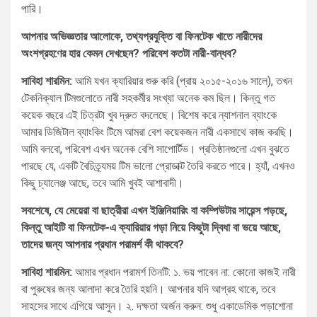
পারি।
আপনার অভিজ্ঞতার আলোকে, তথ্যপ্রযুক্তি বা ফিনটেক খাতে নারীদের
অংশগ্রহণের হার কেমন দেখছেন? পরিবেশ কতটা নারী-বান্ধব?
সাবিহা শারমিন:
আমি যখন ক্যারিয়ার শুরু করি (প্রায় ২০১৫-২০১৬ সালে), তখন
টেকনিক্যাল টিমগুলোতে নারী সহকর্মীর সংখ্যা অনেক কম ছিল। কিন্তু গত
কয়েক বছরে এই চিত্রটা খুব দ্রুত বদলেছে। বিশেষ করে ন্যাশনাল ব্যাংকে
আমার ডিজিটাল ব্যাংকিং টিমে আমরা বেশ কয়েকজন নারী একসাথে কাজ করছি।
আমি বলবো, পরিবেশ এখন অনেক বেশি সাপোর্টিভ। প্রতিষ্ঠানগুলো এখন বুঝতে
পারছে যে, একটি বৈচিত্র্যময় টিম ভালো প্রোডাক্ট তৈরি করতে পারে। হ্যাঁ, এখনও
কিছু চ্যালেঞ্জ আছে, তবে আমি খুবই আশাবাদী।
সবশেষে, যে মেয়েরা বা ছাত্রীরা এখন ইঞ্জিনিয়ারিং বা কম্পিউটার সায়েন্স পড়ছে,
কিন্তু আইটি বা ফিনটেক-এ ক্যারিয়ার গড়া নিয়ে কিছুটা দ্বিধা বা ভয়ে আছে,
তাদের জন্য আপনার প্রধান পরামর্শ কী থাকবে?
সাবিহা শারমিন:
আমার প্রধান পরামর্শ তিনটি: ১. ভয় পাবেন না: কোনো কাজই নারী
বা পুরুষের জন্য আলাদা করে তৈরি হয়নি। আপনার যদি আগ্রহ থাকে, তবে
সাহসের সাথে এগিয়ে আসুন। ২. দক্ষতা অর্জন করুন: শুধু একাডেমিক পড়াশোনা