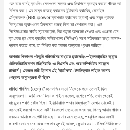
যেন ঘরে বসেই ব্যাংকিং সেবাগুলো সহজে এবং নিরাপদে ব্যবহার করতে পারেন তা
নিশ্চিত করা। এর মধ্যে রয়েছে ব্যাংকের ইন্টারনেট ব্যাংকিং, মোবাইল
এপ্লিকেশন (NBLipower ন্যাশনাল ব্যাংকের অ্যাপ) এবং নতুন গ্রাহক
নিবন্ধনের অ্যাপগুলো ঠিকমতো চলছে কিনা তা দেখভাল করা। এই
সিস্টেমগুলোর সার্ভার ম্যানেজমেন্ট, নিরাপত্তা আপডেট দেওয়া এবং এগুলো যেন
ব্যাংকের মূল কোর ব্যাংকিং সলিউশনের (সিবিএস) সাথে সঠিকভাবে তথ্য আদান-
প্রদান করতে পারে, তা নিশ্চিত করা আমার অন্যতম প্রধান দায়িত্ব।
আপনার শিক্ষাগত পটভূমি পরিবর্তনের মাধ্যমে চ্যালেঞ্জিং—ইলেকট্রনিক্স অ্যান্ড
টেলিকমিউনিকেশন ইঞ্জিনিয়ারিং-এ বিএসসি এবং পরে কম্পিউটার সায়েন্সে
মাস্টার্স। একজন নারী হিসেবে এই ‘হার্ডকোর’ টেকনিক্যাল লাইনে আসার
পেছনের অনুপ্রেরণা কী ছিল?
সাবিহা শারমিন:
(হেসে) টেকনোলজির সাথে নিজেকে গড়ে তোলাই ছিল
অনুপ্রেরণা। আমি যখন বিএএফ শাহীন কলেজ, যশোরে পড়ি, তখন থেকেই
সায়েন্সের প্রতি ঝোঁক ছিল। ইঞ্জিনিয়ারিং পড়ার সিদ্ধান্তটা সেখান থেকেই।
অনেকেই হয়তো ভাবতো এই বিষয়গুলো মেয়েদের জন্য নয়, কিন্তু আমার পরিবার
সবসময় আমাকে সাপোর্ট দিয়েছে। আমার মনে হয়েছে, প্রযুক্তি এমন একটা
জায়গা যেখানে মেধা এবং দক্ষতার মূল্যই আসল, জেন্ডার নয়। টেলিকমিউনিকেশন