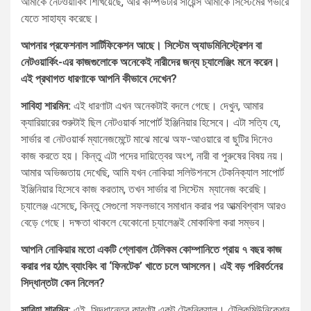
আমাকে নেটওয়ার্কিং শিখিয়েছে, আর কম্পিউটার সায়েন্স আমাকে সিস্টেমের গভীরে
যেতে সাহায্য করেছে।
আপনার প্রফেশনাল সার্টিফিকেশন আছে। সিস্টেম অ্যাডমিনিস্ট্রেশন বা
নেটওয়ার্কিং-এর কাজগুলোকে অনেকেই নারীদের জন্য চ্যালেঞ্জিং মনে করেন।
এই প্রথাগত ধারণাকে আপনি কীভাবে দেখেন?
সাবিহা শারমিন:
এই ধারণাটা এখন অনেকটাই বদলে গেছে। দেখুন, আমার
ক্যারিয়ারের শুরুটাই ছিল নেটওয়ার্ক সাপোর্ট ইঞ্জিনিয়ার হিসেবে। এটা সত্যি যে,
সার্ভার বা নেটওয়ার্ক ম্যানেজমেন্টে মাঝে মাঝে অফ-আওয়ারে বা ছুটির দিনেও
কাজ করতে হয়। কিন্তু এটা পদের দায়িত্বের অংশ, নারী বা পুরুষের বিষয় নয়।
আমার অভিজ্ঞতায় দেখেছি, আমি যখন নোকিয়া সলিউশনসে টেকনিক্যাল সাপোর্ট
ইঞ্জিনিয়ার হিসেবে কাজ করতাম, তখন সার্ভার বা সিস্টেম ম্যানেজ করেছি।
চ্যালেঞ্জ এসেছে, কিন্তু সেগুলো সফলভাবে সমাধান করার পর আত্মবিশ্বাস আরও
বেড়ে গেছে। দক্ষতা থাকলে যেকোনো চ্যালেঞ্জই মোকাবিলা করা সম্ভব।
আপনি নোকিয়ার মতো একটি গ্লোবাল টেলিকম কোম্পানিতে প্রায় ৭ বছর কাজ
করার পর হঠাৎ ব্যাংকিং বা ‘ফিনটেক’ খাতে চলে আসলেন। এই বড় পরিবর্তনের
সিদ্ধান্তটা কেন নিলেন?
সাবিহা শারমিন:
এই সিদ্ধান্তের কারণটা একটু টেকনিক্যাল। টেলিকমিউনিকেশন