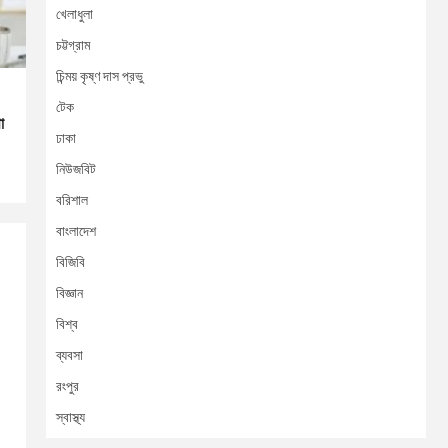
খেলাধুলা
চট্টগ্রাম
চিন্ময় কৃষ্ণ দাস প্রভু
টেক
া
ঢাকা
নিউজবিট
বরিশাল
বাংলাদেশ
বিজিবি
বিজ্ঞান
বিশ্ব
ব্যবসা
রংপুর
স্বাস্থ্য