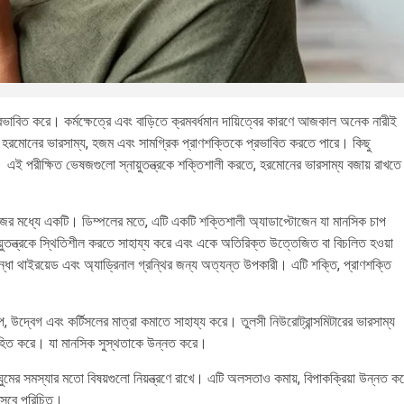
প্রভাবিত করে। কর্মক্ষেত্রে এবং বাড়িতে ক্রমবর্ধমান দায়িত্বের কারণে আজকাল অনেক নারীই
 হরমোনের ভারসাম্য, হজম এবং সামগ্রিক প্রাণশক্তিকে প্রভাবিত করতে পারে। কিছু
ে। এই পরীক্ষিত ভেষজগুলো স্নায়ুতন্ত্রকে শক্তিশালী করতে, হরমোনের ভারসাম্য বজায় রাখতে
েষজের মধ্যে একটি। ডিম্পলের মতে, এটি একটি শক্তিশালী অ্যাডাপ্টোজেন যা মানসিক চাপ
য়ুতন্ত্রকে স্থিতিশীল করতে সাহায্য করে এবং একে অতিরিক্ত উত্তেজিত বা বিচলিত হওয়া
্ধা থাইরয়েড এবং অ্যাড্রিনাল গ্রন্থির জন্য অত্যন্ত উপকারী। এটি শক্তি, প্রাণশক্তি
উদ্বেগ এবং কর্টিসলের মাত্রা কমাতে সাহায্য করে। তুলসী নিউরোট্রান্সমিটারের ভারসাম্য
াহিত করে। যা মানসিক সুস্থতাকে উন্নত করে।
মের সমস্যার মতো বিষয়গুলো নিয়ন্ত্রণে রাখে। এটি অলসতাও কমায়, বিপাকক্রিয়া উন্নত ক
হিসেবে পরিচিত।