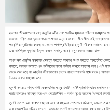
হরমোন, জীবনযাপনের ধরন, দৈনন্দিন রুটিন এবং মানসিক সুস্থতা নারীদের স্বাস্থ্যকে 
মেজাজ, শক্তি এবং ঘুমের মানের ওঠানামা অনুভব করেন। ধীরে ধীরে এই সমস্যাগুলো
প্রাকৃতিক প্রতিকার রয়েছে যা কোনো পার্শ্বপ্রতিক্রিয়া ছাড়াই শরীরকে সহায়তা কর
এবং সামগ্রিক সুস্থতা উন্নত করতে সাহায্য করে। চলুন জেনে নেওয়া যাক-
অশ্বগন্ধা দৈনন্দিন সুস্থতার ক্ষেত্রে সবচেয়ে সাধারণ অথচ সবচেয়ে অবহেলিত ভ
কমাতে, উদ্বেগ কমাতে এবং কর্টিসলের মাত্রা কমিয়ে আনতে সাহায্য করে। এটি স্না
থেকে রক্ষা করে, যা আধুনিক জীবনযাত্রার চাপের কারণে প্রায়শই ঘটে থাকে। অশ্বগন
উন্নত করতে সাহায্য করে।
তুলসী সবচেয়ে শক্তিশালী ভেষজগুলির মধ্যে একটি। এটি স্বাভাবিকভাবে মানসিক চাপ, 
বজায় রাখতেও সাহায্য করে এবং সেরোটোনিন – অর্থাৎ সুখের হরমোন নিঃসরণে উৎস
তুলসী বাত ও কফ কমাতে সাহায্য করে, যা শুষ্কতা, মেজাজের ওঠানামা, উদ্বেগ এবং ঘু
এবং হজমশক্তি বাড়িয়ে তোলে। এছাড়াও তুলসী ফুসফুসের স্বাস্থ্য রক্ষায় সহায়ক 