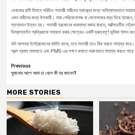
ভেষজের রানী হিসাবে পরিচিত শতাবরী নারীদের স্বাস্থ্যের জন্য অবিশ্বাস্যভাবে সহায়
এমন নারীদের জন্য উপকারী। যারা পেরিমেনোপজ বা মেনোপজের মধ্য দিয়ে যাচ্ছেন, ত
স্তন্যদান উন্নত হয়। শতাবরী হরমোনের ভারসাম্য বজায় রাখতে, অক্সিডেটিভ স্ট্রেস 
ডিম্বস্ফোটন প্রক্রিয়াকে সহায়তা করার ক্ষেত্রেও একটি গুরুত্বপূর্ণ ভূমিকা পালন ক
যদি আপনার ইস্ট্রোজেনের ঘাটতি থাকে, তবে শতাবরী তাও ঠিক করতে সাহায্য করে। 
স্বল্প প্রবাহ সামলাতে এবং PMS-এর লক্ষণ কমাতে দারুণভাবে সাহায্য করতে পারে
Previous
ঘুমানোর আগে আদা চা খেলে কী হয় জানেন?
MORE STORIES