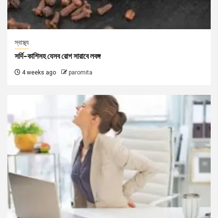
স্বাস্থ্য
সর্দি-কাশিসহ যেসব রোগ সারাবে লবঙ্গ
4 weeks ago
paromita