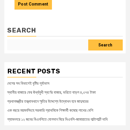
SEARCH
Search
RECENT POSTS
দেশের সব বিভাগেই বৃষ্টির পূর্বাভাস
স্থানীয় বাজারে ফের ঊর্ধ্বমুখী স্বর্ণের বাজার, ভরিতে বাড়ল ৪,৩৭৪ টাকা
প্রধানমন্ত্রীর তত্ত্বাবধানে স্মৃতির উদ্দেশ্যে উদ্বোধন হবে জাদুঘরের
এক বছরে ময়মনসিংহে সরকারি প্রাথমিকে শিক্ষার্থী কমেছে লাখের বেশি
শ্যামনগরে ১২ জনের বিএনপিতে যোগদান ঘিরে বিএনপি-জামায়াতের পাল্টাপাল্টি দাবি