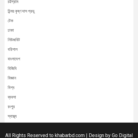
চট্টগ্রাম
চিন্ময় কৃষ্ণ দাস প্রভু
টেক
ঢাকা
নিউজবিট
বরিশাল
বাংলাদেশ
বিজিবি
বিজ্ঞান
বিশ্ব
ব্যবসা
রংপুর
স্বাস্থ্য
All Rights Reserved to khabarbd.com | Design by
Go Digital