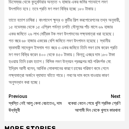
ডিসেম্বর থেকে কুতুবদিয়ার অন্তত ৭ হাজার একর জমির শতভাগে লবণ
উৎপাদিত হবে। তবে প্রতি মণ লবণ বিক্রি হচ্ছে ১৮০ টাকায়।
তাতে হতাশ চাষিরা। বাংলাদেশ ক্ষুদ্র ও কুটির শিল্প করপোরেশনের তথ্য অনুযায়ী,
১৫ নভেম্বর থেকে ১৫ এপ্রিল পর্যন্ত চলতি মৌসুমের পাঁচ মাসে ৬৯ হাজার
একর জমিতে ২৬ লাখ মেট্রিক টক লবণ উৎপাদনের লক্ষ্যমাত্রা ধরা হয়েছে।
গত বছর ৬৮ হাজার একরের বেশি জমিতে লবণ উৎপাদন হয়েছে। স্থানীয়
ব্যবসায়ী সাদেকুল ইসলাম গত বছর ৩ একর জমিতে তিনি লবণ চাষ করেন প্রতি
মণ লবণ বিক্রি করেন ৪০০ থেকে ৪৫০ টাকায়। কিন্তু এবছর দাম ১৮০ টাকা
হওয়ায় তিনি চরম হতাশ। বিসিক লবণ উন্নয়ন প্রকল্পের মাঠ পরিদর্শক মো.
ইদ্রিস আলী বলেন, আর্থিক লোকসানের কারণে চাষের পরিমাণ কমে গেলে
লক্ষ্যমাত্রা অর্জনে ব্যাঘাত ঘটতে পারে। লবণের দাম কমে যাওয়ার কারণ
অনুসন্ধান করা হচ্ছে।
Previous
Next
স্বস্তি নেই আলু কেনা বেচাতেও, দাম
বকেয়া বেতন পেয়ে খুশি শ্রমিক শ্রেণি
ঊর্ধ্বমুখী
আগামী দিন থেকে খুলবে কারখানা
MORE STORIES