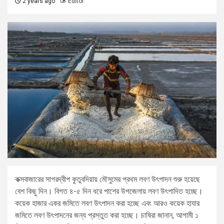
2 years ago
Editor
কক্সবাজারের সাগরদ্বীপ কুতুবদিয়ায় মৌসুমের প্রথম লবণ উৎপাদন শুরু হয়েছে
বেশ কিছু দিন। বিগত ৪-৫ দিন ধরে পাশের উপজেলায় লবণ উৎপাদিত হচ্ছে।
কয়েক হাজার একর জমিতে লবণ উৎপাদন করা হচ্ছে এবং আরও কয়েক হাযার
জমিতে লবণ উৎপাদনের জন্য প্রস্তুত করা হচ্ছে। চাষিরা জানান, আগামী ১