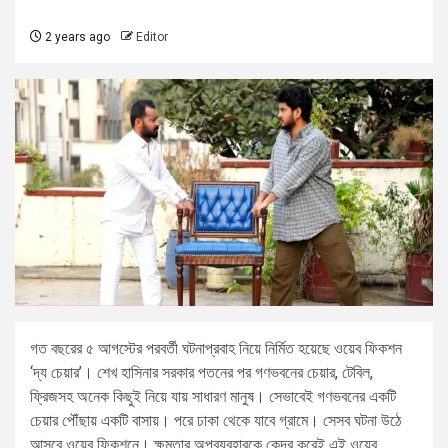
2 years ago
Editor
গত বছরের ৫ আগস্টের পরবর্তী ঘটনাপ্রবাহ নিয়ে নির্মিত হয়েছে ওয়েব ফিকশন
‘দ্য চেয়ার’। শেখ হাসিনার সরকার পতনের পর গণভবনের চেয়ার, টেবিল,
ফ্রিজসহ অনেক কিছুই নিয়ে যায় সাধারণ মানুষ। সেভাবেই গণভবনের একটি
চেয়ার পৌঁছায় একটি বাসায়। পরে ঢাকা থেকে যাবে গ্রামে। সেসব ঘটনা উঠে
আসবে ওয়েব ফিকশনে। ক্ষমতার অপব্যবহারকে কেন্দ্র করেই এই ওয়েব