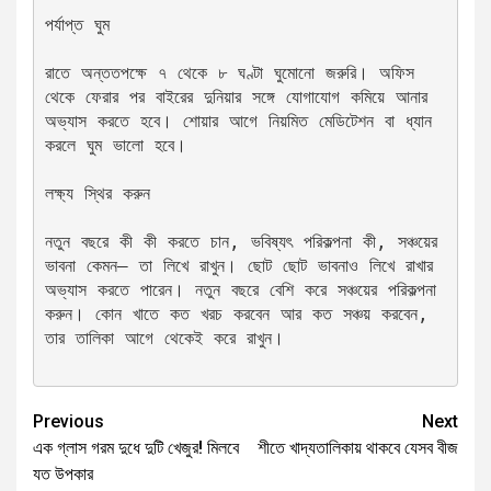
পর্যাপ্ত ঘুম
রাতে অন্ততপক্ষে ৭ থেকে ৮ ঘণ্টা ঘুমোনো জরুরি। অফিস 
থেকে ফেরার পর বাইরের দুনিয়ার সঙ্গে যোগাযোগ কমিয়ে আনার 
অভ্যাস করতে হবে। শোয়ার আগে নিয়মিত মেডিটেশন বা ধ্যান 
করলে ঘুম ভালো হবে।
লক্ষ্য স্থির করুন
নতুন বছরে কী কী করতে চান, ভবিষ্যৎ পরিকল্পনা কী, সঞ্চয়ের 
ভাবনা কেমন— তা লিখে রাখুন। ছোট ছোট ভাবনাও লিখে রাখার 
অভ্যাস করতে পারেন। নতুন বছরে বেশি করে সঞ্চয়ের পরিকল্পনা 
করুন। কোন খাতে কত খরচ করবেন আর কত সঞ্চয় করবেন, 
তার তালিকা আগে থেকেই করে রাখুন।
Previous
Next
এক গ্লাস গরম দুধে দুটি খেজুর! মিলবে
শীতে খাদ্যতালিকায় থাকবে যেসব বীজ
যত উপকার