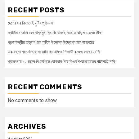
RECENT POSTS
দেশের সব বিভাগেই বৃষ্টির পূর্বাভাস
স্থানীয় বাজারে ফের ঊর্ধ্বমুখী স্বর্ণের বাজার, ভরিতে বাড়ল ৪,৩৭৪ টাকা
প্রধানমন্ত্রীর তত্ত্বাবধানে স্মৃতির উদ্দেশ্যে উদ্বোধন হবে জাদুঘরের
এক বছরে ময়মনসিংহে সরকারি প্রাথমিকে শিক্ষার্থী কমেছে লাখের বেশি
শ্যামনগরে ১২ জনের বিএনপিতে যোগদান ঘিরে বিএনপি-জামায়াতের পাল্টাপাল্টি দাবি
RECENT COMMENTS
No comments to show.
ARCHIVES