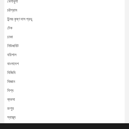
খেলাধুলা
চট্টগ্রাম
চিন্ময় কৃষ্ণ দাস প্রভু
টেক
ঢাকা
নিউজবিট
বরিশাল
বাংলাদেশ
বিজিবি
বিজ্ঞান
বিশ্ব
ব্যবসা
রংপুর
স্বাস্থ্য