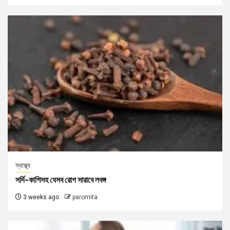
স্বাস্থ্য
সর্দি-কাশিসহ যেসব রোগ সারাবে লবঙ্গ
3 weeks ago
paromita