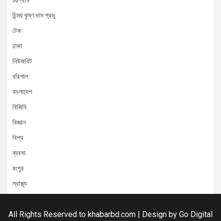
চট্টগ্রাম
চিন্ময় কৃষ্ণ দাস প্রভু
টেক
ঢাকা
নিউজবিট
বরিশাল
বাংলাদেশ
বিজিবি
বিজ্ঞান
বিশ্ব
ব্যবসা
রংপুর
স্বাস্থ্য
All Rights Reserved to khabarbd.com | Design by
Go Digital