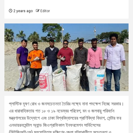
2 years ago
Editor
প্লাস্টিক দূষণ রোধ ও জনসচেতনতা তৈরির লক্ষ্যে নানা পদক্ষেপ নিচ্ছে সরকার।
এর ধারাবাহিকতায় গত ১৮ ও ১৯ নভেম্বর পরিবেশ, বন ও জলবায়ু পরিবর্তন
মন্ত্রণালয়ের উদ্যোগে এবং ঢাকা বিশ্ববিদ্যালয়ের প্রাণিবিদ্যা বিভাগ, সেন্টার ফর
এনভায়রনমেন্টাল অ্যান্ড জিওগ্রাফিকাল ইনফরমেশন সার্ভিসেসের
(সিইজিআইএস) সহযোগিতায় দক্ষিণের জেলা পটুয়াখালীতে সচেতনতা ও