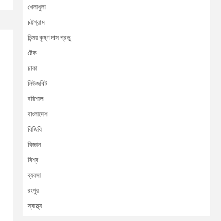
খেলাধুলা
চট্টগ্রাম
চিন্ময় কৃষ্ণ দাস প্রভু
টেক
ঢাকা
নিউজবিট
বরিশাল
বাংলাদেশ
বিজিবি
বিজ্ঞান
বিশ্ব
ব্যবসা
রংপুর
স্বাস্থ্য