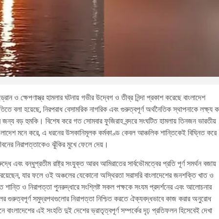
ন ও ক্ষেপণাস্ত্র হামলার ঘটনায় গভীর উদ্বেগ ও তীব্র নিন্দা প্রকাশ করেছে বাংলাদেশ
ৃতিতে বলা হয়েছে, নিরপরাধ বেসামরিক নাগরিক এবং গুরুত্বপূর্ণ অর্থনৈতিক স্থাপনাকে লক্ষ্য 
 জন্য বড় হুমকি। বিশেষ করে গত সোমবার ফুজিরাহ বন্দরে সংঘটিত হামলায় তিনজন ভারতীয়
লাদেশ মনে করে, এ ধরনের উসকানিমূলক কর্মকাণ্ড কেবল আঞ্চলিক শান্তিকেই বিঘ্নিত করে
 জীবনের নিরাপত্তাকেও ঝুঁকির মুখে ফেলে দেয়।
ধে এবং বন্ধুপ্রতীম রাষ্ট্র সংযুক্ত আরব আমিরাতের সার্বভৌমত্বের প্রতি পূর্ণ সমর্থন বজায়
রত রয়েছেন, যার ফলে ওই অঞ্চলের যেকোনো অস্থিরতা সরাসরি বাংলাদেশের জনশক্তি খাত ও
িতে শান্তি ও নিরাপত্তা পুনরুদ্ধারে সংশ্লিষ্ট সকল পক্ষকে সংযম প্রদর্শনের এবং আলোচনার
র গুরুত্বপূর্ণ সমুদ্রপথগুলোর নিরাপত্তা নিশ্চিত করতে ঐক্যবদ্ধভাবে কাজ করার অনুরোধ
াংলাদেশের এই সংহতি দুই দেশের ভ্রাতৃত্বপূর্ণ সম্পর্কের দৃঢ় প্রতিফলন হিসেবেই দেখা