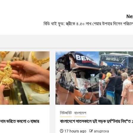
Ne
বিডি থাই ফুড: স্ত্রীকে ৪.৫০ লাখ শেয়ার উপহার দিলেন পরিচ
নিউজবিট
বাংলাদেশ
ের দাম ভরিতে কমলো ৩ হাজার
বাংলাদেশে সাতসকালে দুই সড়ক দুর্ঘ*টনায় নিহ*ত 
17 hours ago
anuprova