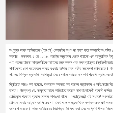
সংযুক্ত আরব আমিরাতের (ইউএই) বেসামরিক স্থাপনা লক্ষ্য করে সম্প্রতি সংঘটিত ড্রো
সরকার। মঙ্গলবার, ৫ মে ২০২৬, পররাষ্ট্র মন্ত্রণালয় থেকে পাঠানো এক আনুষ্ঠানিক বিব
এই ধরনের হামলা আন্তর্জাতিক আইনের চরম লঙ্ঘন এবং মধ্যপ্রাচ্যের স্থিতিশীলতার
নাগরিকসহ বেশ কয়েকজন আহত হওয়ার ঘটনায় ঢাকা গভীর সমবেদনা জানিয়েছে। বাং
না, বরং বৈশ্বিক জ্বালানি নিরাপত্তা এবং সেখানে কর্মরত লাখ লাখ প্রবাসী শ্রমিকের
বিবৃতিতে আরও বলা হয়েছে, বাংলাদেশ সবসময় সব ধরনের সন্ত্রাসবাদ ও সহিংসতার বিরুদ্
রাখবে। উল্লেখ্য যে, সংযুক্ত আরব আমিরাতে কয়েক লাখ বাংলাদেশী প্রবাসী কর্ম
রেমিট্যান্স প্রবাহে প্রভাব ফেলার আশঙ্কা থাকে। পররাষ্ট্রমন্ত্রী এই সংকটে অঞ্চলট
টেবিলে ফেরার আহ্বান জানিয়েছেন। একইসঙ্গে আন্তর্জাতিক সম্প্রদায়কে এই অঞ্চলে
জানানো হয়েছে। আরব আমিরাতের নিরাপত্তা নিশ্চিত করা এবং অস্থিতিশীলতা নিরসনে ব