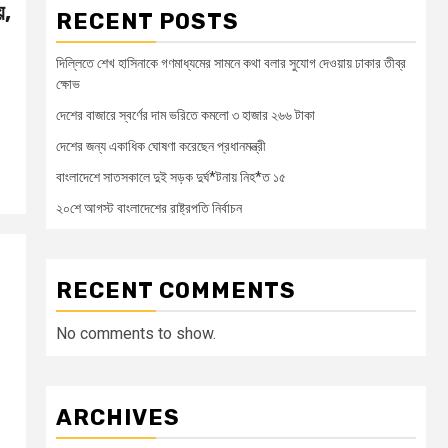
য়,
RECENT POSTS
দিল্লিতে শেখ হাসিনাকে গণমাধ্যমের সামনে কথা বলার সুযোগ দেওয়ায় ঢাকার তীব্র
ক্ষোভ
দেশের বাজারে স্বর্ণের দাম ভরিতে কমলো ৩ হাজার ২৬৬ টাকা
দেশের জন্য একাধিক ঘোষণা করেছেন প্রধানমন্ত্রী
বাংলাদেশে সাতসকালে দুই সড়ক দুর্ঘ*টনায় নিহ*ত ১৫
২০শে আগস্ট বাংলাদেশের রাষ্ট্রপতি নির্বাচন
RECENT COMMENTS
No comments to show.
ARCHIVES