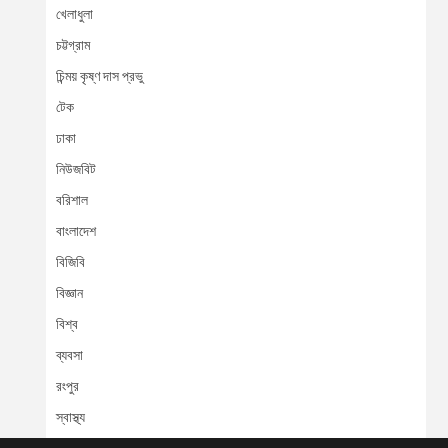
খেলাধুলা
চট্টগ্রাম
চিন্ময় কৃষ্ণ দাস প্রভু
টেক
ঢাকা
নিউজবিট
বরিশাল
বাংলাদেশ
বিজিবি
বিজ্ঞান
বিশ্ব
ব্যবসা
রংপুর
স্বাস্থ্য