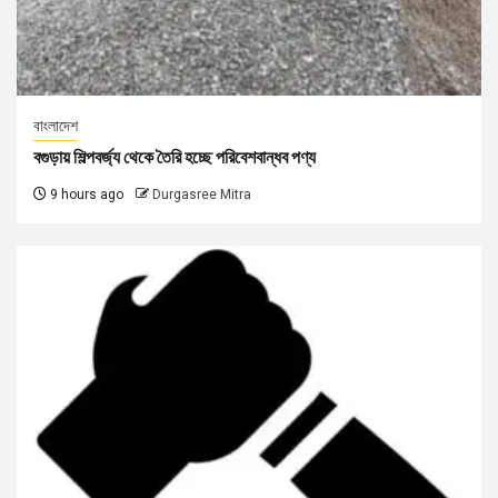
বাংলাদেশ
বগুড়ায় শিল্পবর্জ্য থেকে তৈরি হচ্ছে পরিবেশবান্ধব পণ্য
9 hours ago
Durgasree Mitra