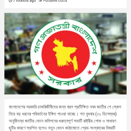
7 months ago
Purbalee Dutta
বাংলাদেশের সরকারি চাকরিজীবীদের জন্য বহুল প্রতীক্ষিত নবম জাতীয় পে স্কেল
নিয়ে বড় ধরনের পরিবর্তনের ইঙ্গিত পাওয়া যাচ্ছে। গত বুধবার (৩১ ডিসেম্বর)
অনুষ্ঠিতব্য জাতীয় বেতন কমিশনের গুরুত্বপূর্ণ সভাটি রাষ্ট্রীয় শোক ও সাধারণ
ছুটির কারণে স্থগিত হলেও নতুন বেতন কাঠামোতে গ্রেড সংস্কারের বিষয়টি