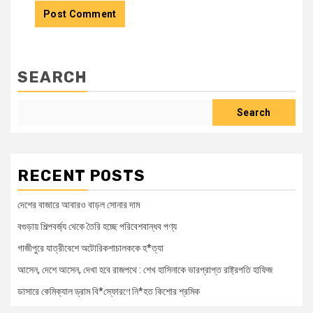
SEARCH
Search
RECENT POSTS
দেশের বাজারে আবারও বাড়ল সোনার দাম
বগুড়ায় শিল্পবর্জ্য থেকে তৈরি হচ্ছে পরিবেশবান্ধব পণ্য
গাজীপুরে যাত্রীবেশে অটোরিকশাচালককে হ*ত্যা
আসেন, দেশে আসেন, দেখা হবে রাজপথে : শেখ হাসিনাকে ভারপ্রাপ্ত রাষ্ট্রপতি হাফিজ
ডাসারে কেমিক্যাল ড্রাম বি*স্ফোরণে নি*হত কিশোর শ্রমিক