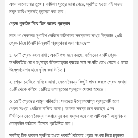
এখন আলোচনার তুঙ্গে। কমিশন সূত্রে জানা গেছে, স্থগিত হওয়া এই সভার
নতুন তারিখ দ্রুতই চূড়ান্ত করা হবে।
গ্রেড পুনর্গঠন নিয়ে তিন ধরনের প্রস্তাব
নবম পে স্কেলের সুপারিশ তৈরিতে কমিশনের সদস্যদের মধ্যে বিদ্যমান ২০টি
গ্রেড নিয়ে তিনটি ভিন্নধর্মী প্রস্তাবনা জমা পড়েছে—
১. ২০টি গ্রেড বহাল রাখা : একটি পক্ষ মনে করছে, বর্তমানের ২০টি গ্রেড
অপরিবর্তিত রেখে শুধুমাত্র জীবনযাত্রার ব্যয়ের সঙ্গে সংগতি রেখে বেতন ও ভাতা
উল্লেখযোগ্য হারে বৃদ্ধি করা উচিত।
২. গ্রেড ১৬টিতে নামিয়ে আনা : বেতন বৈষম্য কিছুটা লাঘব করতে গ্রেড সংখ্যা
২০টি থেকে কমিয়ে ১৬টিতে রূপান্তরের প্রস্তাব দেওয়া হয়েছে।
৩. ১৪টি গ্রেডের আমূল পরিবর্তন : সবচেয়ে উল্লেখযোগ্য প্রস্তাবটি হলো
গ্রেড সংখ্যা ১৪টিতে নামিয়ে আনা। অনেক সদস্য মনে করছেন, এতে
দীর্ঘদিনের বেতন বৈষম্য একবারে দূর করা সম্ভব হবে এবং এটি একটি আধুনিক ও
বৈষম্যহীন কাঠামো হিসেবে প্রতিষ্ঠিত হবে।
সবকিছু ঠিক থাকলে স্থগিত হওয়া পরবর্তী বৈঠকেই গ্রেড সংখ্যা নিয়ে চূড়ান্ত