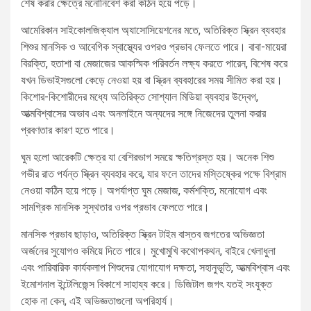
শেষ করার ক্ষেত্রে মনোনিবেশ করা কঠিন হয়ে পড়ে।
আমেরিকান সাইকোলজিক্যাল অ্যাসোসিয়েশনের মতে, অতিরিক্ত স্ক্রিন ব্যবহার
শিশুর মানসিক ও আবেগিক স্বাস্থ্যের ওপরও প্রভাব ফেলতে পারে। বাবা-মায়েরা
বিরক্তি, হতাশা বা মেজাজের আকস্মিক পরিবর্তন লক্ষ্য করতে পারেন, বিশেষ করে
যখন ডিভাইসগুলো কেড়ে নেওয়া হয় বা স্ক্রিন ব্যবহারের সময় সীমিত করা হয়।
কিশোর-কিশোরীদের মধ্যে অতিরিক্ত সোশ্যাল মিডিয়া ব্যবহার উদ্বেগ,
আত্মবিশ্বাসের অভাব এবং অনলাইনে অন্যদের সঙ্গে নিজেদের তুলনা করার
প্রবণতার কারণ হতে পারে।
ঘুম হলো আরেকটি ক্ষেত্র যা বেশিরভাগ সময়ে ক্ষতিগ্রস্ত হয়। অনেক শিশু
গভীর রাত পর্যন্ত স্ক্রিন ব্যবহার করে, যার ফলে তাদের মস্তিষ্কের পক্ষে বিশ্রাম
নেওয়া কঠিন হয়ে পড়ে। অপর্যাপ্ত ঘুম মেজাজ, কর্মশক্তি, মনোযোগ এবং
সামগ্রিক মানসিক সুস্থতার ওপর প্রভাব ফেলতে পারে।
মানসিক প্রভাব ছাড়াও, অতিরিক্ত স্ক্রিন টাইম বাস্তব জগতের অভিজ্ঞতা
অর্জনের সুযোগও কমিয়ে দিতে পারে। মুখোমুখি কথোপকথন, বাইরে খেলাধুলা
এবং পারিবারিক কার্যকলাপ শিশুদের যোগাযোগ দক্ষতা, সহানুভূতি, আত্মবিশ্বাস এবং
ইমোশনাল ইন্টেলিজেন্স বিকাশে সাহায্য করে। ডিজিটাল জগৎ যতই সংযুক্ত
হোক না কেন, এই অভিজ্ঞতাগুলো অপরিহার্য।