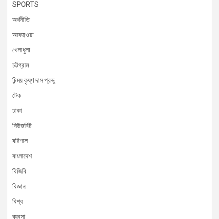
SPORTS
অর্থনীতি
আবহাওয়া
খেলাধুলা
চট্টগ্রাম
চিন্ময় কৃষ্ণ দাস প্রভু
টেক
ঢাকা
নিউজবিট
বরিশাল
বাংলাদেশ
বিজিবি
বিজ্ঞান
বিশ্ব
ব্যবসা