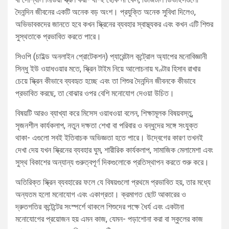
দৈনন্দিন জীবনের একটি অনেক বড় অংশ। প্রযুক্তি অনেক সুবিধা দিলেও,
অভিভাবকদের জানতে হবে কখন স্ক্রিনের ব্যবহার স্বাস্থ্যকর এবং কখন এটি শিশুর
সুস্থতাকে প্রভাবিত করতে পারে।
সিওপি (চাইল্ড অনলাইন প্রোটেকশন) প্যারেন্টাল কন্ট্রোল অ্যাপের মনোবিজ্ঞানী
সিন্ধু ইউ ওয়াধওয়ার মতে, স্ক্রিন টাইম নিয়ে আলোচনায় ঘণ্টার হিসাব রাখার
চেয়ে স্ক্রিন কীভাবে ব্যবহৃত হচ্ছে এবং তা শিশুর দৈনন্দিন জীবনকে কীভাবে
প্রভাবিত করছে, তা বোঝার ওপর বেশি মনোযোগ দেওয়া উচিত।
বিষয়টি আরও ব্যাখ্যা করে মিসেস ওয়াধওয়া বলেন, শিক্ষামূলক বিষয়বস্তু,
সৃজনশীল কার্যকলাপ, নতুন দক্ষতা শেখা বা পরিবার ও বন্ধুদের সঙ্গে সংযুক্ত
থাকা- এগুলো সবই ইতিবাচক অভিজ্ঞতা হতে পারে। উদ্বেগের কারণ তখনই
দেখা দেয় যখন স্ক্রিনের ব্যবহার ঘুম, শারীরিক কার্যকলাপ, সামাজিক মেলামেশা এবং
সুস্থ বিকাশের অন্যান্য গুরুত্বপূর্ণ দিকগুলোকে প্রতিস্থাপন করতে শুরু করে।
অতিরিক্ত স্ক্রিন ব্যবহারের ফলে যে বিষয়গুলো প্রথমে প্রভাবিত হয়, তার মধ্যে
অন্যতম হলো মনোযোগ এবং একাগ্রতা। ক্রমাগত ছোট আকারের ও
দ্রুতগতির কন্টেন্টের সংস্পর্শে থাকলে শিশুদের পক্ষে ধৈর্য এবং একটানা
মনোযোগের প্রয়োজন হয় এমন কাজ, যেমন- পড়াশোনা করা বা স্কুলের কাজ