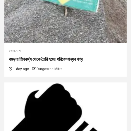
বাংলাদেশ
বগুড়ায় শিল্পবর্জ্য থেকে তৈরি হচ্ছে পরিবেশবান্ধব পণ্য
1 day ago
Durgasree Mitra