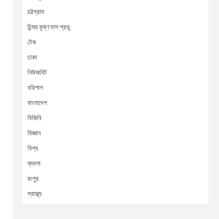
চট্টগ্রাম
চিন্ময় কৃষ্ণ দাস প্রভু
টেক
ঢাকা
নিউজবিট
বরিশাল
বাংলাদেশ
বিজিবি
বিজ্ঞান
বিশ্ব
ব্যবসা
রংপুর
স্বাস্থ্য