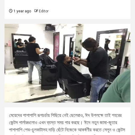
1 year ago
Editor
মেয়েদের পাশাপাশি রূপচর্চায় পিছিয়ে নেই ছেলেরাও, ঈদ উপলক্ষে তাই শহরের
জেন্টস পার্লারগুলোও এখন ব্যস্ত সময় পার করছে। ঈদে নতুন জামা-জুতার
পাশাপাশি শেভ-চুলকাটাসহ দাড়ি ছেঁটে নিজেকে আকর্ষণীয় করতে সেলুন ও জেন্টস