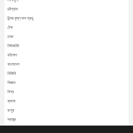
চট্টগ্রাম
চিন্ময় কৃষ্ণ দাস প্রভু
টেক
ঢাকা
নিউজবিট
বরিশাল
বাংলাদেশ
বিজিবি
বিজ্ঞান
বিশ্ব
ব্যবসা
রংপুর
স্বাস্থ্য