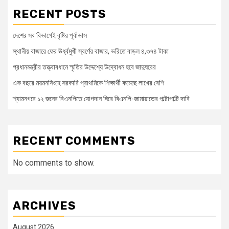
RECENT POSTS
দেশের সব বিভাগেই বৃষ্টির পূর্বাভাস
স্থানীয় বাজারে ফের ঊর্ধ্বমুখী স্বর্ণের বাজার, ভরিতে বাড়ল ৪,৩৭৪ টাকা
প্রধানমন্ত্রীর তত্ত্বাবধানে স্মৃতির উদ্দেশ্যে উদ্বোধন হবে জাদুঘরের
এক বছরে ময়মনসিংহে সরকারি প্রাথমিকে শিক্ষার্থী কমেছে লাখের বেশি
শ্যামনগরে ১২ জনের বিএনপিতে যোগদান ঘিরে বিএনপি-জামায়াতের পাল্টাপাল্টি দাবি
RECENT COMMENTS
No comments to show.
ARCHIVES
August 2026