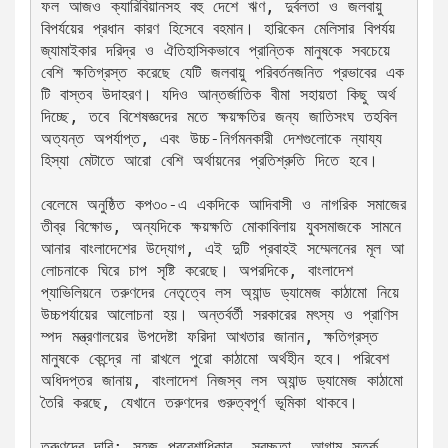
ফল আজও ক্যারিবিয়ানসহ বহু দেশে ঋণ, দুর্বলতা ও জলবায়ু 
বিপর্যয়ের প্রধান কারণ হিসেবে বহমান। হারিকেন মেলিসার বিপর্যয় 
জ্যামাইকার দরিদ্র ও ঐতিহাসিকভাবে প্রান্তিক মানুষকে সবচেয়ে 
বেশি ক্ষতিগ্রস্ত করেছে যেটি জলবায়ু পরিবর্তনজনিত প্রভাবের এক
টি বাস্তব উদাহরণ। যদিও আন্তর্জাতিক বীমা সহায়তা কিছু অর্থ 
দিচ্ছে, তবে বিশেষজ্ঞদের মতে ক্ষয়ক্ষতির জন্য জাতিসংঘ তহবিল 
অত্যন্ত অপর্যাপ্ত, এবং উচ্চ-নির্গমনকারী দেশগুলোকে ন্যায্য 
হিস্যা মেটাতে আরো বেশি অর্থায়নের প্রতিশ্রুতি দিতে হবে। 
বেলেমে অনুষ্ঠিত কপ৩০-এ একদিকে আদিবাসী ও নাগরিক সমাজের 
তীব্র বিক্ষোভ, অন্যদিকে ক্ষয়ক্ষতি মোকাবিলায় যুবসমাজকে সামনে 
আনার বাংলাদেশের উদ্যোগ, এই দুটি প্রবাহই সম্মেলনের মূল আ
লোচনাকে ঘিরে চাপ সৃষ্টি করেছে। অপরদিকে, বাংলাদেশ 
প্যাভিলিয়নে তরুণদের নেতৃত্বে লস অ্যান্ড ড্যামেজ কাঠামো নিয়ে 
উচ্চপর্যায়ের আলোচনা হয়। অন্তর্বর্তী সরকারের মৎস্য ও প্রাণিস
ম্পদ মন্ত্রণালয়ের উপদেষ্টা ফরিদা আখতার জানান, ক্ষতিগ্রস্ত 
মানুষকে কেন্দ্রে না রাখলে পুরো কাঠামো অর্থহীন হবে। পরিবেশ 
অধিদপ্তর জানায়, বাংলাদেশ নিজস্ব লস অ্যান্ড ড্যামেজ কাঠামো 
তৈরি করছে, যেখানে তরুণদের গুরুত্বপূর্ণ ভূমিকা থাকবে।
তরুণদের দাবি: সহজ প্রবেশাধিকার, স্বচ্ছতা, আগাম সতর্ক