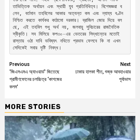
তাভিত্তিক অর্থায়ন এবং স্থায়ী যুব প্রতিনিধিত্ব। বিশেষজ্ঞরা ব
লেন, বর্তমান তহবিলের আকার অত্যন্ত কম এবং ন্যায্য বণ্টন 
নিশ্চিত করতে কার্যকর কাঠামো দরকার। ব্রাজিল জোর দিয়ে বল
ছে, এই তহবিল শুধু অর্থ নয়, জলবায়ু সুবিচারের রাজনৈতিক 
স্বীকৃতি। সব মিলিয়ে কপ৩০-এর ভেতরের সিদ্ধান্তের মতোই 
রাস্তায় ওঠা দাবি ভবিষ্যৎ নথিতে প্রভাব ফেলবে কি না এখন 
সেদিকেই সবার দৃষ্টি নিবদ্ধ।
Previous
Next
‘জিএসএমএ অ্যাওয়ার্ড’ জিতেছে
ঢাকায় হালকা শীত, শুষ্ক আবহাওয়ার
গ্রামীণফোনের চলচ্চিত্র ‘কাগজের
পূর্বাভাস
কলম’
MORE STORIES