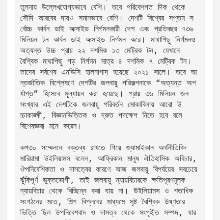
তুলনায় উল্লেখযোগ্যভাবে বেশি। তবে পরিবেশগত দিক থেকে 
সৌদি আরবের দায়ও সমানভাবে বেশি। দেশটি বিশ্বের সপ্তম স
র্বোচ্চ কার্বন ডাই অক্সাইড নির্গমনকারী দেশ এবং প্রতিবছর ৭৩৬ 
মিলিয়ন টন কার্বন ডাই অক্সাইড নির্গমন করে। মাথাপিছু নির্গমনও 
অত্যন্ত উচ্চ প্রায় ২২ দশমিক ১৩ মেট্রিক টন, যেখানে 
বৈশ্বিক মাথাপিছু গড় নির্গমন মাত্র ৪ দশমিক ৭ মেট্রিক টন। 
তাদের সর্বশেষ এনডিসি হালনাগাদ হয়েছে ২০২১ সালে। তবে আ
ন্তর্জাতিক বিশ্লেষণে দেশটির জলবায়ু পরিকল্পনাকে “অত্যন্ত অপ
র্যাপ্ত” হিসেবে মূল্যায়ন করা হয়েছে। প্রায় ৩৬ মিলিয়ন জন
সংখ্যার এই দেশটিকে জলবায়ু পরিবর্তন মোকাবিলায় আরো উ
চ্চাকাঙ্ক্ষী, বিজ্ঞানভিত্তিক ও দ্রুত পদক্ষেপ নিতে হবে বলে 
বিশেষজ্ঞরা মনে করেন। 
কপ৩০ সম্মেলনে বক্তব্য রাখতে গিয়ে জ্যামাইকান অর্থনীতিবিদ 
মারিয়ামা উইলিয়ামস বলেন, আফ্রিকান মানুষ ঐতিহাসিক অবিচার, 
ঔপনিবেশিকতা ও দাসত্বের কারণে আজ জলবায়ু বিপর্যয়ের সবচেয়ে 
ঝুঁকিপূর্ণ ভুক্তভোগী, তাই জলবায়ু ন্যায়বিচারকে ক্ষতিপূরণমূলক 
ন্যায়বিচার থেকে বিচ্ছিন্ন করা যায় না। উইলিয়ামস ও শতাধিক 
সংগঠনের মতে, শিল্প বিপ্লবের মাধ্যমে সৃষ্ট বৈশ্বিক উষ্ণতার 
ভিত্তি ছিল উপনিবেশবাদ ও দাসত্ব থেকে সংগৃহীত সম্পদ, যার 