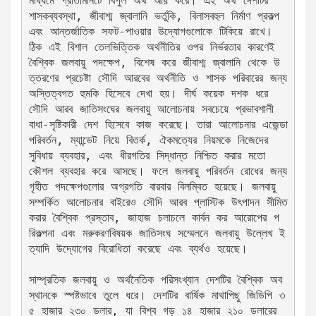
মাধ্যমে প্রতিমিনিটে বিপুল অর্থ আয় করে। এই অর্থ দেশটির 
শাসকব্যবস্থা, জীবাশ্ম জ্বালানি ভর্তুকি, বিলাসবহুল নির্মাণ প্রকল্প 
এবং আন্তর্জাতিক সফট-পাওয়ার উদ্যোগগুলোকে টিকিয়ে রাখে। 
ঠিক এই বিশাল তেলভিত্তিক অর্থনীতির ওপর নির্ভরতার কারণেই 
বৈশ্বিক জলবায়ু পদক্ষেপ, বিশেষ করে জীবাশ্ম জ্বালানি থেকে উ
ত্তরণের প্রচেষ্টা সৌদি আরবের অর্থনীতি ও শাসক পরিবারের জন্য 
অস্তিত্বগত হুমকি হিসেবে দেখা হয়। দীর্ঘ কয়েক দশক ধরে 
সৌদি আরব জাতিসংঘের জলবায়ু আলোচনায় সবচেয়ে প্রভাবশালী 
বাধা-সৃষ্টিকারী দেশ হিসেবে কাজ করেছে। তারা আলোচনার এজেন্ডা 
পরিবর্তন, ম্যান্ডেট নিয়ে বিতর্ক, ঐকমত্যের নিয়মকে নিজেদের 
সুবিধায় ব্যবহার, এবং ধীরগতির সিদ্ধান্ত নিশ্চিত করার মতো 
কৌশল ব্যবহার করে আসছে। ফলে জলবায়ু পরিবর্তন রোধের জন্য 
গৃহীত পদক্ষেপগুলোর অগ্রগতি বারবার বিলম্বিত হয়েছে। জলবায়ু 
সম্পর্কিত আলোচনার বাইরেও সৌদি আরব প্লাস্টিক উৎপাদন সীমিত 
করার বৈশ্বিক প্রস্তাব, জাহাজ চলাচলে কার্বন কর আরোপের প
রিকল্পনা এবং মরুকরণবিষয়ক জাতিসংঘ সম্মেলনে জলবায়ু উল্লেখ ই
ত্যাদি উদ্যোগের বিরোধিতা করেছে এবং ব্যর্থও হয়েছে।
সাম্প্রতিক জলবায়ু ও অর্থনৈতিক পরিসংখ্যান দেশটির বৈশ্বিক অব
স্থানকে স্পষ্টভাবে তুলে ধরে। দেশটির বার্ষিক মাথাপিছু জিডিপি ৩
৫ হাজার ২৩০ ডলার, যা বিশ্ব গড় ১৪ হাজার ২১০ ডলারের 