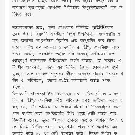
নের অগ্রগতি ব্যাহত করতে পারে। গত বছরের কপ২৯-এর ফ
লাফলকে স্বল্পোন্নত দেশগুলো “বিস্ময়কর বিশ্বাসঘাতকতা” বলে অ
ভিহিত করে।
সমালোচকদের মতে, দুর্বল দেশগুলোর সম্মিলিত প্রতিনিধিদলের 
চেয়ে জীবাশ্ম জ্বালানি লবিস্টদের বিপুল উপস্থিতি, সম্মেলনটির ল
ক্ষ্য অর্জনের অগ্রগতিকে স্তিমিত এবং আস্থাহীন করে দিতে 
পারে। যদিও কপ সম্মেলন ১ দশমিক ৫ ডিগ্রি সেলসিয়াস লক্ষ্য
মাত্রা অর্জন, ক্ষয়ক্ষতির তহবিল এবং জলবায়ু অর্থায়নের মতো 
গুরুত্বপূর্ণ মাইলফলক নীতিগতভাবে অর্জন করেছে, তা সত্ত্বেও এ
টি ধীর অগ্রগতি, অদক্ষ এবং বৈশ্বিক বৈষম্য মোকাবিলায় ব্যর্থ 
হচ্ছে। ফলে যেসকল মানুষদের জীবনে জলবায়ুর প্রভাব সবচেয়ে গ
ভীর ও নেতিবাচক, তাদের কণ্ঠই আলোচনার বাইরে থেকে 
যাচ্ছে।
বিশ্বব্যাপী তাপমাত্রা টানা দুই বছর ধরে প্যারিস চুক্তির ১ দশ
মিক ৫ ডিগ্রি সেলসিয়াস সীমা অতিক্রম করায় জাতিসংঘ সতর্ক ক
রছে যে, এটি আমাজন বন শুকিয়ে যাওয়া বা গ্রিনল্যান্ডের বরফ 
গলে যাওয়ার মতো অপরিবর্তনীয় টিপিং পয়েন্ট তৈরি করতে পারে। 
বিজ্ঞানীরা বলেন, দ্রুত উষ্ণায়ন ঠেকাতে সবচেয়ে কার্যকর উপায় হ
লো মিথেন নির্গমন হ্রাস। এই গ্যাস কার্বন ডাই অক্সাইড–এর 
তুলনায় প্রায় ৮০ গুণ বেশি উষ্ণায়ন ঘটায়। মিথেন নির্গমন ক