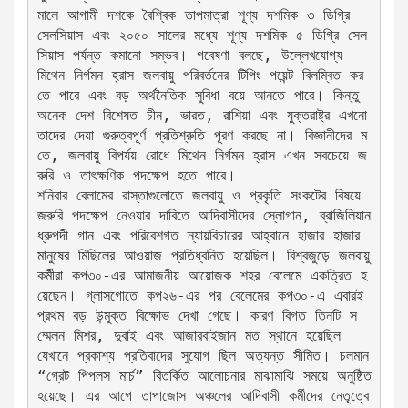
মালে আগামী দশকে বৈশ্বিক তাপমাত্রা শূণ্য দশমিক ৩ ডিগ্রি 
সেলসিয়াস এবং ২০৫০ সালের মধ্যে শূণ্য দশমিক ৫ ডিগ্রি সেল
সিয়াস পর্যন্ত কমানো সম্ভব। গবেষণা বলছে, উল্লেখযোগ্য 
মিথেন নির্গমন হ্রাস জলবায়ু পরিবর্তনের টিপিং পয়েন্ট বিলম্বিত কর
তে পারে এবং বড় অর্থনৈতিক সুবিধা বয়ে আনতে পারে। কিন্তু 
অনেক দেশ বিশেষত চীন, ভারত, রাশিয়া এবং যুক্তরাষ্ট্র এখনো 
তাদের দেয়া গুরুত্বপূর্ণ প্রতিশ্রুতি পূরণ করছে না। বিজ্ঞানীদের ম
তে, জলবায়ু বিপর্যয় রোধে মিথেন নির্গমন হ্রাস এখন সবচেয়ে জ
রুরি ও তাৎক্ষণিক পদক্ষেপ হতে পারে।
শনিবার বেলামের রাস্তাগুলোতে জলবায়ু ও প্রকৃতি সংকটের বিষয়ে 
জরুরি পদক্ষেপ নেওয়ার দাবিতে আদিবাসীদের স্লোগান, ব্রাজিলিয়ান 
ধ্রুপদী গান এবং পরিবেশগত ন্যায়বিচারের আহ্বানে হাজার হাজার 
মানুষের মিছিলের আওয়াজ প্রতিধ্বনিত হয়েছিল। বিশ্বজুড়ে জলবায়ু 
কর্মীরা কপ৩০-এর আমাজনীয় আয়োজক শহর বেলেমে একত্রিত হ
য়েছেন। গ্লাসগোতে কপ২৬-এর পর বেলেমের কপ৩০-এ এবারই 
প্রথম বড় উন্মুক্ত বিক্ষোভ দেখা গেছে। কারণ বিগত তিনটি স
ম্মেলন মিশর, দুবাই এবং আজারবাইজান মত স্থানে হয়েছিল 
যেখানে প্রকাশ্য প্রতিবাদের সুযোগ ছিল অত্যন্ত সীমিত। চলমান 
“গ্রেট পিপলস মার্চ” বিতর্কিত আলোচনার মাঝামাঝি সময়ে অনুষ্ঠিত 
হয়েছে। এর আগে তাপাজোস অঞ্চলের আদিবাসী কর্মীদের নেতৃত্বে 