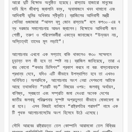
আরো দুটি বিক্ষোভ অনুষ্ঠিত হয়েছে। রাস্তায় হাজারো মানুষের 
দাবি ছিল জীবাশ্ম জ্বালানি বন্ধ, অ্যামাজনে খনন থামানো এবং 
আদিবাসী ভূমির অধিকার স্বীকৃতি। ব্রাজিলের আদিবাসী মন্ত্রী 
সোনিয়া গুজাজারা “আসল ব্লু জোন রাস্তায়” বলে কপ৩০-এর ব
ন্ধ দরজার সমালোচনায় আগুন জ্বালেন। বিক্ষোভে আদিবাসী জন
গোষ্ঠী, তরুণ ও পরিবেশকর্মীরা একত্রে জানাচ্ছেন “উন্নয়ন নয়, 
অস্তিত্বই তাদের মূল লড়াই”।
আলোচনার এখনো এক সপ্তাহ বাকি থাকলেও ক৩০ সম্মেলনে 
চূড়ান্ত ফল কী হবে তা স্পষ্ট নয়। ব্রাজিল জানিয়েছে, তারা এ
বার কোনো “কভার ডিসিশন” প্রকাশ করবে না বরং বাস্তবায়নকে 
প্রধান্য দেবে, যদিও এটি কীভাবে উপস্থাপিত হবে তা এখনও 
অনিশ্চিত। অপরদিকে, আলোচনায় অংশ নেয়া দেশগুলো আটকে 
আছে তথাকথিত “চারটি বড়” বিষয়ের ওপর: জলবায়ু অর্থায়ন, 
বাণিজ্য, স্বচ্ছতা এবং সম্প্রতি জমা দেওয়া অনেক দেশের 
জাতীয় জলবায়ু পরিকল্পনার সুস্পষ্ট অপ্রতুলতা কীভাবে মোকাবেলা ক
রা হবে।  এসব বিষয়ই বর্তমানে “রাষ্ট্রপতির পরামর্শ” নামে এক
টি পৃথক আলোচনাসেটের অংশ হিসেবে উঠে এসেছে। 
সৌদি আরবের রাষ্ট্রায়ত্ত তেল কোম্পানি আরামকো তেল বিক্রির 