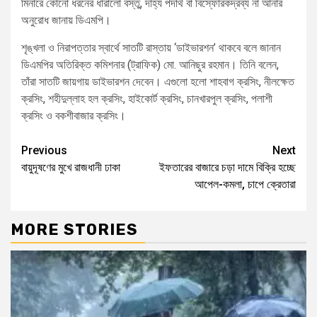
মিনারে কোনো ধরনের ধারালো বস্তু, দাহ্য পদার্থ বা বিস্ফোরকদ্রব্য না আনার
অনুরোধ জানায় ডিএমপি।
শৃঙ্খলা ও নিরাপত্তার স্বার্থে সাতটি রাস্তায় ‘ডাইভারশন’ থাকবে বলে জানান
ডিএমপির অতিরিক্ত কমিশনার (ট্রাফিক) মো. আনিছুর রহমান। তিনি বলেন,
তাঁরা সাতটি জায়গায় ডাইভারশন দেবেন। এগুলো হলো শাহবাগ ক্রসিং, নীলক্ষেত
ক্রসিং, শহীদুল্লাহ হল ক্রসিং, হাইকোর্ট ক্রসিং, চানখারপুল ক্রসিং, পলাশী
ক্রসিং ও বকশীবাজার ক্রসিং।
Previous
Next
বায়ুদূষণের মুখে রাজধানী ঢাকা
ইফতারের বাজারে চড়া দামে বিক্রি হচ্ছে
আপেল-কমলা, চাপে ক্রেতারা
MORE STORIES