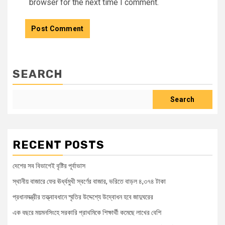
browser for the next time I comment.
SEARCH
Search
RECENT POSTS
দেশের সব বিভাগেই বৃষ্টির পূর্বাভাস
স্থানীয় বাজারে ফের ঊর্ধ্বমুখী স্বর্ণের বাজার, ভরিতে বাড়ল ৪,৩৭৪ টাকা
প্রধানমন্ত্রীর তত্ত্বাবধানে স্মৃতির উদ্দেশ্যে উদ্বোধন হবে জাদুঘরের
এক বছরে ময়মনসিংহে সরকারি প্রাথমিকে শিক্ষার্থী কমেছে লাখের বেশি