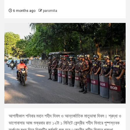
6 months ago
paromita
আগামীকাল শনিবার মহান শহীদ দিবস ও আন্তর্জাতিক মাতৃভাষা দিবস। শ্রদ্ধা ও
ভালোবাসায় আজ শুক্রবার রাত ১২টা ১ মিনিটে কেন্দ্রীয় শহীদ মিনারে পুষ্পস্তবক
অর্পণের মধ্য দিয়ে দিবসটির কর্মসূচি শুরু হবে।কেন্দ্রীয় শহীদ মিনারে শ্রদ্ধা