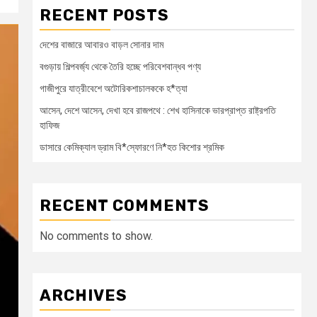
RECENT POSTS
দেশের বাজারে আবারও বাড়ল সোনার দাম
বগুড়ায় শিল্পবর্জ্য থেকে তৈরি হচ্ছে পরিবেশবান্ধব পণ্য
গাজীপুরে যাত্রীবেশে অটোরিকশাচালককে হ*ত্যা
আসেন, দেশে আসেন, দেখা হবে রাজপথে : শেখ হাসিনাকে ভারপ্রাপ্ত রাষ্ট্রপতি
হাফিজ
ডাসারে কেমিক্যাল ড্রাম বি*স্ফোরণে নি*হত কিশোর শ্রমিক
RECENT COMMENTS
No comments to show.
ARCHIVES