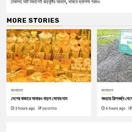
ঢাকাসহ আট বিভাগেই ঝড়বৃষ্টির আভাস, থাকবে ভ্যাপসা গরমও
MORE STORIES
বাংলাদেশ
বাংলাদেশ
দেশের বাজারে আবারও বাড়ল সোনার দাম
বগুড়ায় শিল্পবর্জ্য থে
3 hours ago
paromita
6 hours ago