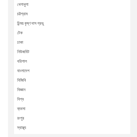
খেলাধুলা
চট্টগ্রাম
চিন্ময় কৃষ্ণ দাস প্রভু
টেক
ঢাকা
নিউজবিট
বরিশাল
বাংলাদেশ
বিজিবি
বিজ্ঞান
বিশ্ব
ব্যবসা
রংপুর
স্বাস্থ্য