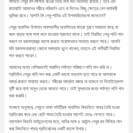
পানিতে লেবুর রস মিশিয়ে খাওয়া নিয়ে নানা মত-অভিমত রয়েছে। তবে এটি
রাতারাতি আমাদের শরীরে পরিবর্তন এনে না দিলেও কিছু ক্ষেত্রে বেশ কার্যকরী
ভূমিকা রাখে। আপনি কি লেবু-পানির এই উপকারিতাগুলো জানতেন?
লেবুর অ্যাসিড উপাদান পাকস্থলীর অ্যাসিডের মাত্রা পূরণে সহায়তা করে, যা
বয়স বাড়ার সঙ্গে সঙ্গে কমে যাওয়ার প্রবণতা থাকে। তাই নিয়মিত লেবু-পানি পান
করলে তা হজমস্বাস্থ্য ভালো রাখতে পরোক্ষভাবে সাহায্য করতে পারে। আপনি
যদি হজমসংক্রান্ত কোনো সমস্যায় ভুগে থাকেন, তাহলে এই পানীয়টি নিয়মিত
পান করতে পারেন।
আমাদের মধ্যে বেশিরভাগই সারাদিন পর্যাপ্ত পরিমাণে পানি পান করি না।
প্রতিদিন লেবুর পানি পান করা একটি ভালো অভ্যাস হতে পারে যা আপনাকে
আর্দ্র রাখতে সাহায্য করবে। শরীরের আর্দ্রতা বজায় না থাকলে তা ডিহাইড্রেশন
সৃষ্টি করে নানা অসুখ ডেকে আনতে পারে। তাই সুস্থতার জন্য পর্যাপ্ত পানি পান
করা জরুরি।
গবেষণা অনুসারে, লেবুতে থাকা সাইট্রিক অ্যাসিড কিডনিতে পাথর তৈরি হওয়া
প্রতিরোধ করে এবং ছোট পাথর তৈরি হওয়ার আগেই ভেঙে ফেলতে পারে।
ন্যাশনাল কিডনি ফাউন্ডেশনের মতে, পানির সঙ্গে ৪ আউন্স লেবুর রস মিশিয়ে পান
করা কিডনিতে পাথর প্রতিরোধের একটি ভালো উপায়।