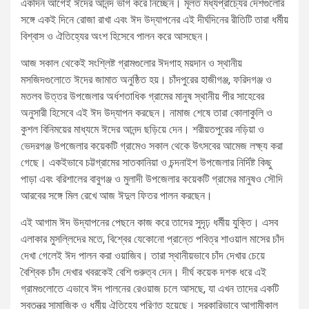
একদিন আগেই ঈদের আনন্দ ভাগ করে নিচ্ছেন। মূলত মধ্যপ্রাচ্যের দেশগুলোর
সঙ্গে একই দিনে রোজা রাখা এবং ঈদ উদ্‌যাপনের এই দীর্ঘদিনের রীতিটি তারা ধর্মীয়
বিশ্বাস ও ঐতিহ্যের অংশ হিসেবে পালন করে আসছেন।
আজ সকাল থেকেই সংশ্লিষ্ট গ্রামগুলোর ঈদগাহ ময়দান ও স্থানীয়
মসজিদগুলোতে ঈদের জামাত অনুষ্ঠিত হয়। চাঁদপুরের হাজীগঞ্জ, ফরিদগঞ্জ ও
মতলব উত্তর উপজেলার অর্ধশতাধিক গ্রামের মানুষ স্থানীয় পীর সাহেবের
অনুসারী হিসেবে এই ঈদ উদ্‌যাপন করছেন। নামাজ শেষে তারা কোলাকুলি ও
কুশল বিনিময়ের মাধ্যমে ঈদের আনন্দ ছড়িয়ে দেন। শরীয়তপুরের নড়িয়া ও
ভেদরগঞ্জ উপজেলার কয়েকটি গ্রামেও সকাল থেকে উৎসবের আমেজ লক্ষ্য করা
গেছে। একইভাবে চট্টগ্রামের সাতকানিয়া ও চন্দনাইশ উপজেলার নির্দিষ্ট কিছু
পাড়া এবং বরিশালের বাবুগঞ্জ ও মুলাদী উপজেলার কয়েকটি গ্রামের মানুষও সৌদি
আরবের সঙ্গে মিল রেখে আজ ঈদুল ফিতর পালন করছেন।
এই আগাম ঈদ উদ্‌যাপনের পেছনে কাজ করে তাদের সুদৃঢ় ধর্মীয় যুক্তি। এসব
এলাকার মুসল্লিদের মতে, বিশ্বের যেকোনো প্রান্তে পবিত্র শাওয়াল মাসের চাঁদ
দেখা গেলেই ঈদ পালন করা ওয়াজিব। তারা স্থানীয়ভাবে চাঁদ দেখার চেয়ে
বৈশ্বিক চাঁদ দেখার খবরকেই বেশি গুরুত্ব দেন। দীর্ঘ কয়েক দশক ধরে এই
গ্রামগুলোতে এভাবে ঈদ পালনের রেওয়াজ চলে আসছে, যা এখন তাদের একটি
স্বতন্ত্র সামাজিক ও ধর্মীয় ঐতিহ্যে পরিণত হয়েছে। সরকারিভাবে আগামীকাল