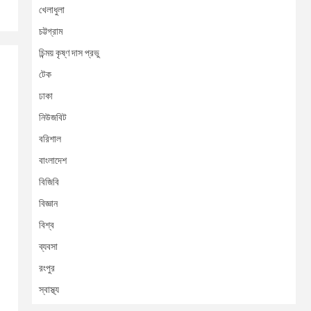
খেলাধুলা
চট্টগ্রাম
চিন্ময় কৃষ্ণ দাস প্রভু
টেক
ঢাকা
নিউজবিট
বরিশাল
বাংলাদেশ
বিজিবি
বিজ্ঞান
বিশ্ব
ব্যবসা
রংপুর
স্বাস্থ্য