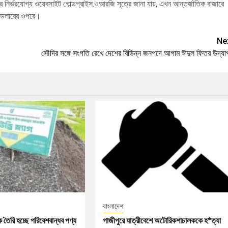
ের নির্ভরযোগ্য ওয়েবসাইট গোল্ডপ্রাইস.ওআরজি সূত্রে জানা যায়, এখন আন্তর্জাতিক বাজারে
র ডলারের ওপরে।
Ne
সৌদির সঙ্গে সংগতি রেখে দেশের বিভিন্ন জনপদে আগাম ঈদুল ফিতর উদ্‌যা
বাংলাদেশ
কে তৈরি হচ্ছে পরিবেশবান্ধব পণ্য
গাজীপুরে যাত্রীবেশে অটোরিকশাচালককে হ*ত্যা