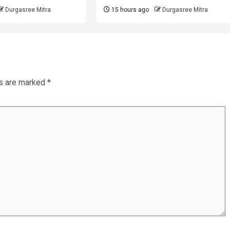
Durgasree Mitra
15 hours ago
Durgasree Mitra
ds are marked
*