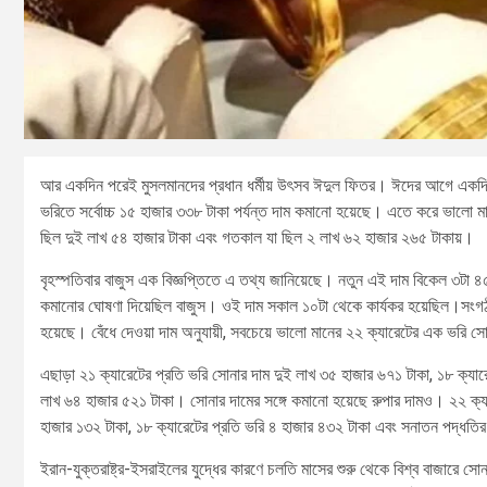
আর একদিন পরেই মুসলমানদের প্রধান ধর্মীয় উৎসব ঈদুল ফিতর। ঈদের আগে একদিনে 
ভরিতে সর্বোচ্চ ১৫ হাজার ৩৩৮ টাকা পর্যন্ত দাম কমানো হয়েছে। এতে করে ভালো 
ছিল দুই লাখ ৫৪ হাজার টাকা এবং গতকাল যা ছিল ২ লাখ ৬২ হাজার ২৬৫ টাকায়।
বৃহস্পতিবার বাজুস এক বিজ্ঞপ্তিতে এ তথ্য জানিয়েছে। নতুন এই দাম বিকেল ৩টা
কমানোর ঘোষণা দিয়েছিল বাজুস। ওই দাম সকাল ১০টা থেকে কার্যকর হয়েছিল।সংগঠনট
হয়েছে। বেঁধে দেওয়া দাম অনুযায়ী, সবচেয়ে ভালো মানের ২২ ক্যারেটের এক ভরি সো
এছাড়া ২১ ক্যারেটের প্রতি ভরি সোনার দাম দুই লাখ ৩৫ হাজার ৬৭১ টাকা, ১৮ ক্যা
লাখ ৬৪ হাজার ৫২১ টাকা। সোনার দামের সঙ্গে কমানো হয়েছে রুপার দামও। ২২ ক্যা
হাজার ১৩২ টাকা, ১৮ ক্যারেটের প্রতি ভরি ৪ হাজার ৪৩২ টাকা এবং সনাতন পদ্ধতির
ইরান-যুক্তরাষ্ট্র-ইসরাইলের যুদ্ধের কারণে চলতি মাসের শুরু থেকে বিশ্ব বাজারে সো