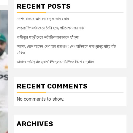
RECENT POSTS
দেশের বাজারে আবারও বাড়ল সোনার দাম
বগুড়ায় শিল্পবর্জ্য থেকে তৈরি হচ্ছে পরিবেশবান্ধব পণ্য
গাজীপুরে যাত্রীবেশে অটোরিকশাচালককে হ*ত্যা
আসেন, দেশে আসেন, দেখা হবে রাজপথে : শেখ হাসিনাকে ভারপ্রাপ্ত রাষ্ট্রপতি
হাফিজ
ডাসারে কেমিক্যাল ড্রাম বি*স্ফোরণে নি*হত কিশোর শ্রমিক
RECENT COMMENTS
No comments to show.
ARCHIVES