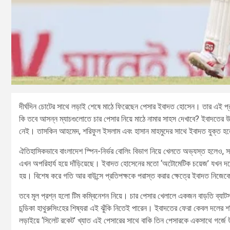
দীর্ঘদিন চোটের সাথে লড়াই শেষে মাঠে ফিরেছেন পেসার ইবাদত হোসেন। তার এই প্র
কি তবে আসন্ন ম্যাচগুলোতে চার পেসার নিয়ে মাঠে নামার সাহস দেখাবে? ইবাদতের 
নেই। তাসকিন আহমেদ, শরিফুল ইসলাম এবং হাসান মাহমুদের সাথে ইবাদত যুক্ত হ
ঐতিহাসিকভাবে বাংলাদেশ স্পিন-নির্ভর বোলিং বিভাগ নিয়ে খেলতে অভ্যস্ত হলেও, সা
এখন অপরিহার্য হয়ে দাঁড়িয়েছে। ইবাদত হোসেনের মতো ‘অটোমেটিক চয়েজ’ যখন দলে
হয়। বিশেষ করে গতি আর বাউন্সে প্রতিপক্ষকে পরাস্ত করার ক্ষেত্রে ইবাদত নিজেক
তবে মূল প্রশ্ন হলো টিম কম্বিনেশন নিয়ে। চার পেসার খেলালে একজন বাড়তি ব্যাট
চন্ডিকা হাথুরুসিংহের শিষ্যরা এই ঝুঁকি নিতেই পারেন। ইবাদতের ফেরা কেবল দলের শক্ত
লড়াইয়ে ‘সিলেট রকেট’ খ্যাত এই পেসারের সাথে বাকি তিন পেসারকে একসাথে গর্জে 