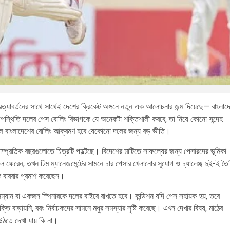
ত্যাবর্তনের সাথে সাথেই দেশের ক্রিকেট অঙ্গনে নতুন এক আলোচনার জন্ম দিয়েছে— বাংলাদ
উপস্থিতি দলের পেস বোলিং বিভাগকে যে অনেকটা শক্তিশালী করবে, তা নিয়ে কোনো সন্দেহ
লে বাংলাদেশের বোলিং আক্রমণ হবে যেকোনো দলের জন্য বড় ভীতি।
ম্প্রতিক বছরগুলোতে চিত্রটি পাল্টেছে। বিদেশের মাটিতে সাফল্যের জন্য পেসারদের ভূমিকা
 ফেরেন, তখন টিম ম্যানেজমেন্টের সামনে চার পেসার খেলানোর সুযোগ ও চ্যালেঞ্জ দুই-ই তৈ
ে বারবার প্রমাণ করেছেন।
সম্যান বা একজন স্পিনারকে দলের বাইরে রাখতে হবে। কন্ডিশন যদি পেস সহায়ক হয়, তবে
ি বাড়ায়নি, বরং নির্বাচকদের সামনে মধুর সমস্যার সৃষ্টি করেছে। এখন দেখার বিষয়, মাঠের
উঠতে দেখা যায় কি না।