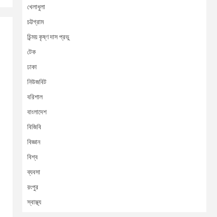
খেলাধুলা
চট্টগ্রাম
চিন্ময় কৃষ্ণ দাস প্রভু
টেক
ঢাকা
নিউজবিট
বরিশাল
বাংলাদেশ
বিজিবি
বিজ্ঞান
বিশ্ব
ব্যবসা
রংপুর
স্বাস্থ্য