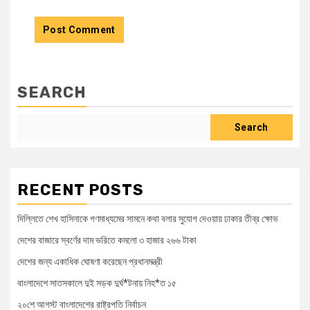
SEARCH
Search
RECENT POSTS
দিল্লিতে শেখ হাসিনাকে গণমাধ্যমের সামনে কথা বলার সুযোগ দেওয়ায় ঢাকার তীব্র ক্ষোভ
দেশের বাজারে স্বর্ণের দাম ভরিতে কমলো ৩ হাজার ২৬৬ টাকা
দেশের জন্য একাধিক ঘোষণা করেছেন প্রধানমন্ত্রী
বাংলাদেশে সাতসকালে দুই সড়ক দুর্ঘ*টনায় নিহ*ত ১৫
২০শে আগস্ট বাংলাদেশের রাষ্ট্রপতি নির্বাচন