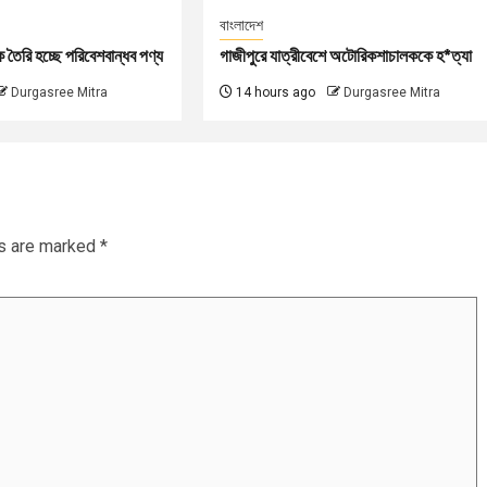
বাংলাদেশ
কে তৈরি হচ্ছে পরিবেশবান্ধব পণ্য
গাজীপুরে যাত্রীবেশে অটোরিকশাচালককে হ*ত্যা
Durgasree Mitra
14 hours ago
Durgasree Mitra
ds are marked
*