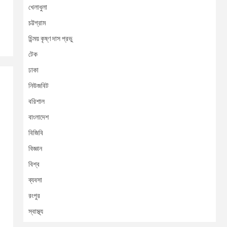
খেলাধুলা
চট্টগ্রাম
চিন্ময় কৃষ্ণ দাস প্রভু
টেক
ঢাকা
নিউজবিট
বরিশাল
বাংলাদেশ
বিজিবি
বিজ্ঞান
বিশ্ব
ব্যবসা
রংপুর
স্বাস্থ্য