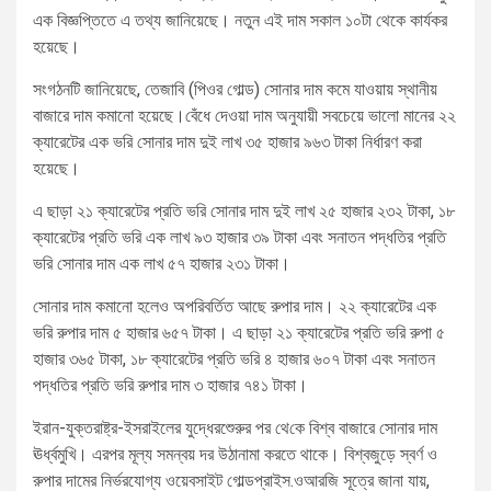
এক বিজ্ঞপ্তিতে এ তথ্য জানিয়েছে। নতুন এই দাম সকাল ১০টা থেকে কার্যকর
হয়েছে।
সংগঠনটি জানিয়েছে, তেজাবি (পিওর গোল্ড) সোনার দাম কমে যাওয়ায় স্থানীয়
বাজারে দাম কমানো হয়েছে।বেঁধে দেওয়া দাম অনুযায়ী সবচেয়ে ভালো মানের ২২
ক্যারেটের এক ভরি সোনার দাম দুই লাখ ৩৫ হাজার ৯৬৩ টাকা নির্ধারণ করা
হয়েছে।
এ ছাড়া ২১ ক্যারেটের প্রতি ভরি সোনার দাম দুই লাখ ২৫ হাজার ২৩২ টাকা, ১৮
ক্যারেটের প্রতি ভরি এক লাখ ৯৩ হাজার ৩৯ টাকা এবং সনাতন পদ্ধতির প্রতি
ভরি সোনার দাম এক লাখ ৫৭ হাজার ২৩১ টাকা।
সোনার দাম কমানো হলেও অপরিবর্তিত আছে রুপার দাম। ২২ ক্যারেটের এক
ভরি রুপার দাম ৫ হাজার ৬৫৭ টাকা। এ ছাড়া ২১ ক্যারেটের প্রতি ভরি রুপা ৫
হাজার ৩৬৫ টাকা, ১৮ ক্যারেটের প্রতি ভরি ৪ হাজার ৬০৭ টাকা এবং সনাতন
পদ্ধতির প্রতি ভরি রুপার দাম ৩ হাজার ৭৪১ টাকা।
ইরান-যুক্তরাষ্ট্র-ইসরাইলের যুদ্ধেরশেুরুর পর থে‌কে বিশ্ব বাজারে সোনার দাম
ঊর্ধ্বমুখি। এরপর মূল্য সমন্বয় দর উঠানামা করতে থাকে। বিশ্বজুড়ে স্বর্ণ ও
রুপার দামের নির্ভরযোগ্য ওয়েবসাইট গোল্ডপ্রাইস.ওআরজি সূত্রে জানা যায়,