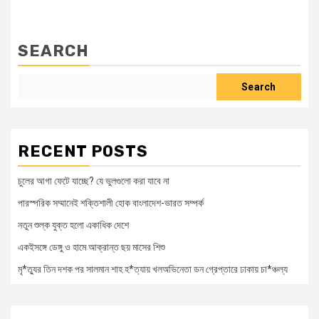
SEARCH
Search
RECENT POSTS
চুলের আগা ফেটে যাচ্ছে? যে ভুলগুলো করা যাবে না
পারস্পরিক সম্মানেই শক্তিশালী হোক বাংলাদেশ-ভারত সম্পর্ক
নতুন শুল্ক যুক্ত হলো একাধিক দেশে
একইসঙ্গে ডেঙ্গু ও হামে আক্রান্ত ছয় মাসের শিশু
মৃ*ত্যুর তিন দশক পর সালমান শাহ হ*ত্যায় খলঅভিনেতা ডন গ্রেপ্তারে ঢাকায় চা*ঞ্চল্য