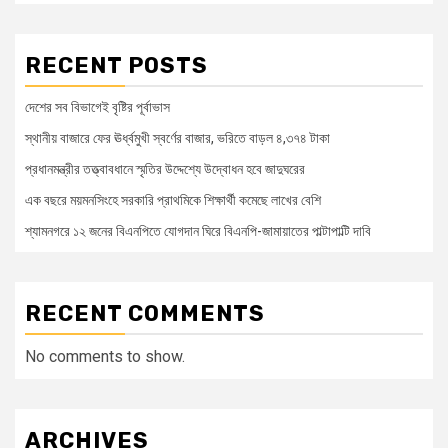
RECENT POSTS
দেশের সব বিভাগেই বৃষ্টির পূর্বাভাস
স্থানীয় বাজারে ফের ঊর্ধ্বমুখী স্বর্ণের বাজার, ভরিতে বাড়ল ৪,৩৭৪ টাকা
প্রধানমন্ত্রীর তত্ত্বাবধানে স্মৃতির উদ্দেশ্যে উদ্বোধন হবে জাদুঘরের
এক বছরে ময়মনসিংহে সরকারি প্রাথমিকে শিক্ষার্থী কমেছে লাখের বেশি
শ্যামনগরে ১২ জনের বিএনপিতে যোগদান ঘিরে বিএনপি-জামায়াতের পাল্টাপাল্টি দাবি
RECENT COMMENTS
No comments to show.
ARCHIVES