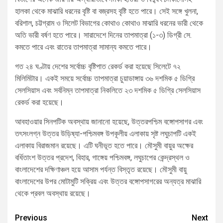
হালকা থেকে মাঝারি ধরনের বৃষ্টি বা বজ্রসহ বৃষ্টি হতে পারে। সেই সঙ্গে খুলনা,
বরিশাল, চট্টগ্রাম ও সিলেট বিভাগের কোথাও কোথাও মাঝারি ধরনের ভারী থেকে
অতি ভারী বর্ষণ হতে পারে। সারাদেশে দিনের তাপমাত্রা (১-৩) ডিগ্রী সে.
কমতে পারে এবং রাতের তাপমাত্রা সামান্য কমতে পারে।
গত ২৪ ঘণ্টায় দেশের সর্বোচ্চ বৃষ্টিপাত রেকর্ড করা হয়েছে সিলেটে ৭২
মিলিমিটার। একই সময়ে সর্বোচ্চ তাপমাত্রা চুয়াডাঙ্গায় ৩৬ দশমিক ৫ ডিগ্রি
সেলসিয়াস এবং সর্বনিম্ন তাপমাত্রা নিকলিতে ২৩ দশমিক ৫ ডিগ্রি সেলসিয়াস
রেকর্ড করা হয়েছে।
আবহাওয়ার সিনপটিক অবস্থায় জানানো হয়েছে, উত্তরপশ্চিম বঙ্গোপসাগর এবং
তৎসংলগ্ন উত্তর উড়িষ্যা-পশ্চিমবঙ্গ উপকূলীয় এলাকায় সৃষ্ট লঘুচাপটি একই
এলাকায় বিরাজমান রয়েছে। এটি ঘনীভূত হতে পারে। মৌসুমী বায়ুর অক্ষের
বর্ধিতাংশ উত্তর প্রদেশ, বিহার, গাঙ্গেয় পশ্চিমবঙ্গ, লঘুচাপের কেন্দ্রস্থল ও
বাংলাদেশের দক্ষিণাঞ্চল হয়ে আসাম পর্যন্ত বিস্তৃত রয়েছে। মৌসুমী বায়ু
বাংলাদেশের উপর মোটামুটি সক্রিয় এবং উত্তর বঙ্গোপসাগরের অন্যত্র মাঝারি
থেকে প্রবল অবস্থায় রয়েছে।
Previous
Next