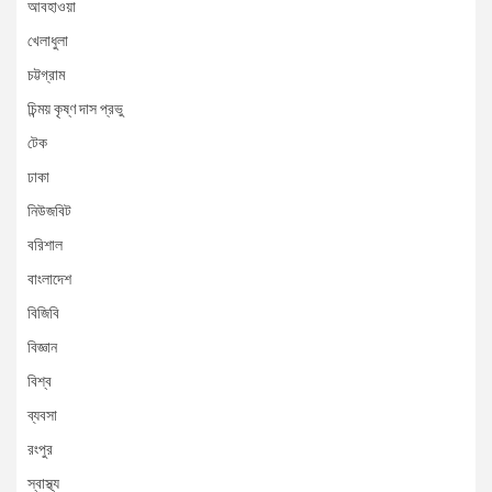
আবহাওয়া
খেলাধুলা
চট্টগ্রাম
চিন্ময় কৃষ্ণ দাস প্রভু
টেক
ঢাকা
নিউজবিট
বরিশাল
বাংলাদেশ
বিজিবি
বিজ্ঞান
বিশ্ব
ব্যবসা
রংপুর
স্বাস্থ্য