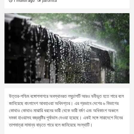
1 month ago
paromita
উত্তর-পশ্চিম বঙ্গোপসাগরে অবস্থানরত লঘুচাপটি আরও ঘনীভূত হতে পারে বলে
জানিয়েছে বাংলাদেশ আবহাওয়া অধিদপ্তর। এর প্রভাবে দেশের ৬ বিভাগের
কোথাও কোথাও মাঝারি ধরনের ভারী থেকে ভারী বর্ষণ এবং অধিকাংশ অঞ্চলে
দমকা হাওয়াসহ বজ্রবৃষ্টির পূর্বাভাস দেওয়া হয়েছে। একই সঙ্গে সারাদেশে দিনের
তাপমাত্রা সামান্য বাড়তে পারে বলে জানিয়েছে সংস্থাটি।