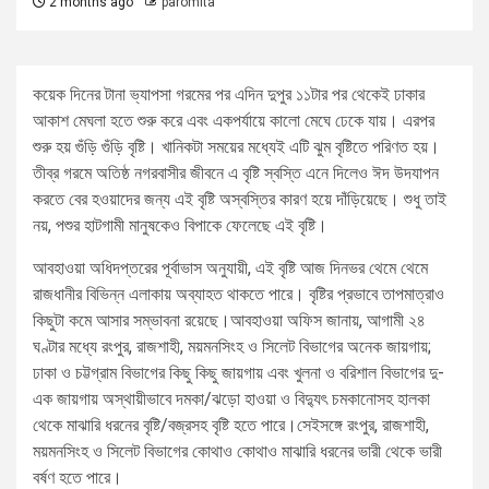
2 months ago
paromita
কয়েক দিনের টানা ভ্যাপসা গরমের পর এদিন দুপুর ১১টার পর থেকেই ঢাকার
আকাশ মেঘলা হতে শুরু করে এবং একপর্যায়ে কালো মেঘে ঢেকে যায়। এরপর
শুরু হয় গুঁড়ি গুঁড়ি বৃষ্টি। খানিকটা সময়ের মধ্যেই এটি ঝুম বৃষ্টিতে পরিণত হয়।
তীব্র গরমে অতিষ্ঠ নগরবাসীর জীবনে এ বৃষ্টি স্বস্তি এনে দিলেও ঈদ উদযাপন
করতে বের হওয়াদের জন্য এই বৃষ্টি অস্বস্তির কারণ হয়ে দাঁড়িয়েছে। শুধু তাই
নয়, পশুর হাটগামী মানুষকেও বিপাকে ফেলেছে এই বৃষ্টি।
আবহাওয়া অধিদপ্তরের পূর্বাভাস অনুযায়ী, এই বৃষ্টি আজ দিনভর থেমে থেমে
রাজধানীর বিভিন্ন এলাকায় অব্যাহত থাকতে পারে। বৃষ্টির প্রভাবে তাপমাত্রাও
কিছুটা কমে আসার সম্ভাবনা রয়েছে।আবহাওয়া অফিস জানায়, আগামী ২৪
ঘণ্টার মধ্যে রংপুর, রাজশাহী, ময়মনসিংহ ও সিলেট বিভাগের অনেক জায়গায়;
ঢাকা ও চট্টগ্রাম বিভাগের কিছু কিছু জায়গায় এবং খুলনা ও বরিশাল বিভাগের দু-
এক জায়গায় অস্থায়ীভাবে দমকা/ঝড়ো হাওয়া ও বিদ্যুৎ চমকানোসহ হালকা
থেকে মাঝারি ধরনের বৃষ্টি/বজ্রসহ বৃষ্টি হতে পারে।সেইসঙ্গে রংপুর, রাজশাহী,
ময়মনসিংহ ও সিলেট বিভাগের কোথাও কোথাও মাঝারি ধরনের ভারী থেকে ভারী
বর্ষণ হতে পারে।