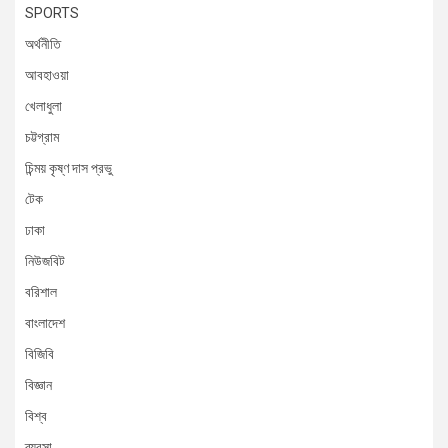
SPORTS
অর্থনীতি
আবহাওয়া
খেলাধুলা
চট্টগ্রাম
চিন্ময় কৃষ্ণ দাস প্রভু
টেক
ঢাকা
নিউজবিট
বরিশাল
বাংলাদেশ
বিজিবি
বিজ্ঞান
বিশ্ব
ব্যবসা