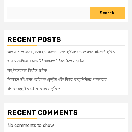
Search
RECENT POSTS
আসেন, দেশে আসেন, দেখা হবে রাজপথে : শেখ হাসিনাকে ভারপ্রাপ্ত রাষ্ট্রপতি হাফিজ
ডাসারে কেমিক্যাল ড্রাম বি*স্ফোরণে নি*হত কিশোর শ্রমিক
বালু উত্তোলনে নিহ*ত শ্রমিক
শিক্ষাঙ্গনে সহিংসতার প্রতিবাদে কেন্দ্রীয় শহীদ মিনারে ছাত্রশিবিরের গণজমায়েত
ঢাকায় বজ্রবৃষ্টি ও ঝোড়ো হাওয়ার পূর্বাভাস
RECENT COMMENTS
No comments to show.