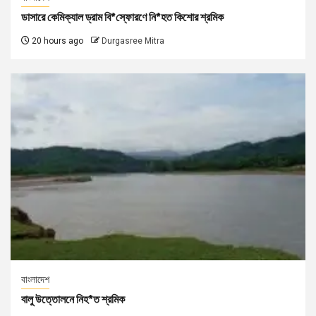
ডাসারে কেমিক্যাল ড্রাম বি*স্ফোরণে নি*হত কিশোর শ্রমিক
20 hours ago
Durgasree Mitra
বাংলাদেশ
বালু উত্তোলনে নিহ*ত শ্রমিক