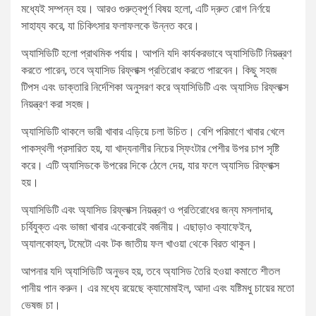
মধ্যেই সম্পন্ন হয়। আরও গুরুত্বপূর্ণ বিষয় হলো, এটি দ্রুত রোগ নির্ণয়ে
সাহায্য করে, যা চিকিৎসার ফলাফলকে উন্নত করে।
অ্যাসিডিটি হলো প্রাথমিক পর্যায়। আপনি যদি কার্যকরভাবে অ্যাসিডিটি নিয়ন্ত্রণ
করতে পারেন, তবে অ্যাসিড রিফ্লাক্স প্রতিরোধ করতে পারবেন। কিছু সহজ
টিপস এবং ডাক্তারি নির্দেশিকা অনুসরণ করে অ্যাসিডিটি এবং অ্যাসিড রিফ্লাক্স
নিয়ন্ত্রণ করা সহজ।
অ্যাসিডিটি থাকলে ভারী খাবার এড়িয়ে চলা উচিত। বেশি পরিমাণে খাবার খেলে
পাকস্থলী প্রসারিত হয়, যা খাদ্যনালীর নিচের স্ফিংটার পেশীর উপর চাপ সৃষ্টি
করে। এটি অ্যাসিডকে উপরের দিকে ঠেলে দেয়, যার ফলে অ্যাসিড রিফ্লাক্স
হয়।
অ্যাসিডিটি এবং অ্যাসিড রিফ্লাক্স নিয়ন্ত্রণ ও প্রতিরোধের জন্য মসলাদার,
চর্বিযুক্ত এবং ভাজা খাবার একেবারেই বর্জনীয়। এছাড়াও ক্যাফেইন,
অ্যালকোহল, টমেটো এবং টক জাতীয় ফল খাওয়া থেকে বিরত থাকুন।
আপনার যদি অ্যাসিডিটি অনুভব হয়, তবে অ্যাসিড তৈরি হওয়া কমাতে শীতল
পানীয় পান করুন। এর মধ্যে রয়েছে ক্যামোমাইল, আদা এবং যষ্টিমধু চায়ের মতো
ভেষজ চা।