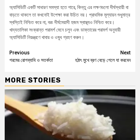
অ্যাসিডিটি একটি সাধারণ সমস্যা হতে পারে, কিন্তু এর লক্ষণগুলো দীর্ঘস্থায়ী বা
বাড়তে থাকলে তা কখনোই উপেক্ষা করা উচিত নয়। প্রাথমিক মূল্যায়ন শুধুমাত্র
স্বস্তিই নিশ্চিত করে না, বরং দীর্ঘমেয়াদী হজম স্বাস্থ্যও নিশ্চিত করে।
খাদ্যতালিকা সংক্রান্ত পরামর্শ মেনে চলুন এবং ডাক্তারের পরামর্শ অনুযায়ী
অ্যাসিডিটি নিয়ন্ত্রণে খাবার ও ওষুধ গ্রহণ করুন।
Previous
Next
গরমের রোগব্যাধি ও সতর্কতা
হঠাৎ মুখে ব্রণ বেড়ে গেলে যা করবেন
MORE STORIES