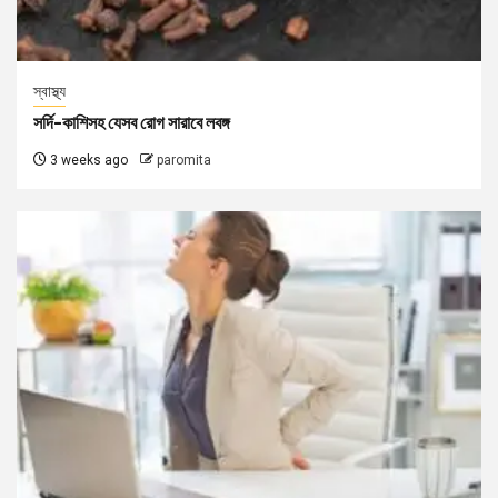
স্বাস্থ্য
সর্দি-কাশিসহ যেসব রোগ সারাবে লবঙ্গ
3 weeks ago
paromita