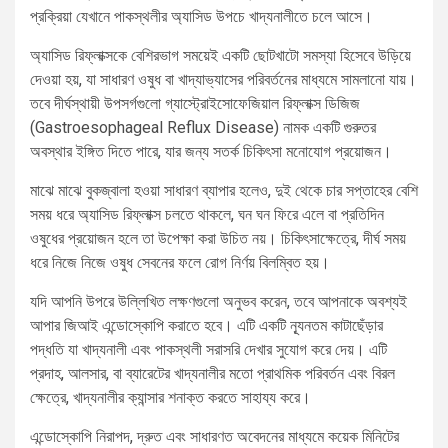
প্রক্রিয়া যেখানে পাকস্থলীর অ্যাসিড উপচে খাদ্যনালীতে চলে আসে।
অ্যাসিড রিফ্লাক্সকে বেশিরভাগ সময়েই একটি ছোটখাটো সমস্যা হিসেবে উড়িয়ে
দেওয়া হয়, যা সাধারণ ওষুধ বা খাদ্যাভ্যাসের পরিবর্তনের মাধ্যমে সামলানো যায়।
তবে দীর্ঘস্থায়ী উপসর্গগুলো গ্যাস্ট্রোইসোফেজিয়াল রিফ্লাক্স ডিজিজ
(Gastroesophageal Reflux Disease) নামক একটি গুরুতর
অবস্থার ইঙ্গিত দিতে পারে, যার জন্য সতর্ক চিকিৎসা মনোযোগ প্রয়োজন।
মাঝে মাঝে বুকজ্বালা হওয়া সাধারণ ব্যাপার হলেও, দুই থেকে চার সপ্তাহের বেশি
সময় ধরে অ্যাসিড রিফ্লাক্স চলতে থাকলে, ঘন ঘন ফিরে এলে বা প্রতিদিন
ওষুধের প্রয়োজন হলে তা উপেক্ষা করা উচিত নয়। চিকিৎসাক্ষেত্রে, দীর্ঘ সময়
ধরে নিজে নিজে ওষুধ সেবনের ফলে রোগ নির্ণয় বিলম্বিত হয়।
যদি আপনি উপরে উল্লিখিত লক্ষণগুলো অনুভব করেন, তবে আপনাকে অবশ্যই
আপার জিআই এন্ডোস্কোপি করাতে হবে। এটি একটি ন্যূনতম কাটাছেঁড়ার
পদ্ধতি যা খাদ্যনালী এবং পাকস্থলী সরাসরি দেখার সুযোগ করে দেয়। এটি
প্রদাহ, আলসার, বা ব্যারেটের খাদ্যনালীর মতো প্রাথমিক পরিবর্তন এবং বিরল
ক্ষেত্রে, খাদ্যনালীর ক্যান্সার শনাক্ত করতে সাহায্য করে।
এন্ডোস্কোপি নিরাপদ, দ্রুত এবং সাধারণত অবেদনের মাধ্যমে কয়েক মিনিটের