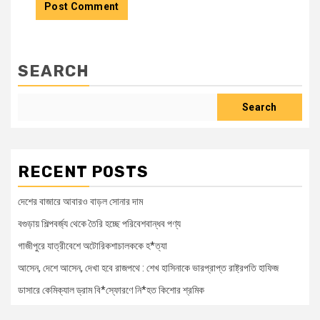
SEARCH
Search
RECENT POSTS
দেশের বাজারে আবারও বাড়ল সোনার দাম
বগুড়ায় শিল্পবর্জ্য থেকে তৈরি হচ্ছে পরিবেশবান্ধব পণ্য
গাজীপুরে যাত্রীবেশে অটোরিকশাচালককে হ*ত্যা
আসেন, দেশে আসেন, দেখা হবে রাজপথে : শেখ হাসিনাকে ভারপ্রাপ্ত রাষ্ট্রপতি হাফিজ
ডাসারে কেমিক্যাল ড্রাম বি*স্ফোরণে নি*হত কিশোর শ্রমিক