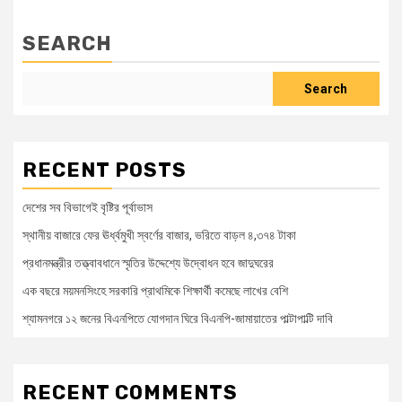
SEARCH
Search
RECENT POSTS
দেশের সব বিভাগেই বৃষ্টির পূর্বাভাস
স্থানীয় বাজারে ফের ঊর্ধ্বমুখী স্বর্ণের বাজার, ভরিতে বাড়ল ৪,৩৭৪ টাকা
প্রধানমন্ত্রীর তত্ত্বাবধানে স্মৃতির উদ্দেশ্যে উদ্বোধন হবে জাদুঘরের
এক বছরে ময়মনসিংহে সরকারি প্রাথমিকে শিক্ষার্থী কমেছে লাখের বেশি
শ্যামনগরে ১২ জনের বিএনপিতে যোগদান ঘিরে বিএনপি-জামায়াতের পাল্টাপাল্টি দাবি
RECENT COMMENTS