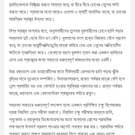
র‍্যাডিকেলকে নিষ্ক্রিয় করতে সাহায্য করে, যা ধীরে ধীরে চোখের লেন্সের ক্ষতি
করতে পারে। স্যামনের মতো মাছেও ওমেগা-৩ ফ্যাটি অ্যাসিড থাকে, যা চোখের
সামগ্রিক স্বাস্থ্য উন্নত করে।
বিশ্ব স্বাস্থ্য সংস্থার মতে, অধূমপায়ীদের তুলনায় ধূমপায়ীদের চোখে ছানি পড়ার
সম্ভাবনা দুই থেকে তিন গুণ বেশি। ধূমপানের ফলে রক্তে বিষাক্ত যৌগ প্রবেশ
করে, যা চোখের অ্যান্টিঅক্সিডেন্টের মাত্রা কমিয়ে দেয় এবং লেন্সের অক্সিডেটিভ
ক্ষতিকে ত্বরান্বিত করে। যেকোনো বয়সে ধূমপান ত্যাগ করা একজন ব্যক্তির
চোখ এবং স্বাস্থ্যের জন্য সবচেয়ে গুরুত্বপূর্ণ কাজগুলোর মধ্যে একটি।
উচ্চ রক্তচাপ এবং ডায়াবেটিসের মতো দীর্ঘস্থায়ী রোগগুলো ছানি পড়ার ঝুঁকি
বৃদ্ধির সাথে দৃঢ়ভাবে সম্পর্কিত। উদাহরণস্বরূপ, রক্তে শর্করার মাত্রা বেশি হলে
লেন্স প্রসারিত হয় এবং ঘোলাটে হওয়ার প্রক্রিয়া দ্রুততর হয়। রক্তে শর্করার
মাত্রা, রক্তচাপ এবং কোলেস্টেরল স্বাস্থ্যকর পর্যায়ে রাখুন।
সম্ভবত সবচেয়ে গুরুত্বপূর্ণ পদক্ষেপ হলো একজন প্রশিক্ষিত চক্ষু বিশেষজ্ঞের
দ্বারা নিয়মিত চোখ পরীক্ষা করানো। নিয়মিত চক্ষু পরীক্ষার মাধ্যমে ছানি,
গ্লুকোমা ও ম্যাকুলার ডিজেনারেশনের মতো অন্যান্য রোগের প্রাথমিক
লক্ষণগুলো উপসর্গ প্রকাশ পাওয়ার আগেই শনাক্ত করা যায়। প্রাথমিক পর্যায়ে
শনাক্ত করতে পারলে সময়মতো ব্যবস্থা নিতে পারবেন এবং আরও ভালো