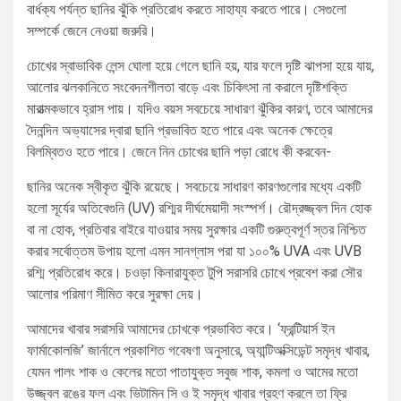
বার্ধক্য পর্যন্ত ছানির ঝুঁকি প্রতিরোধ করতে সাহায্য করতে পারে। সেগুলো
সম্পর্কে জেনে নেওয়া জরুরি।
চোখের স্বাভাবিক লেন্স ঘোলা হয়ে গেলে ছানি হয়, যার ফলে দৃষ্টি ঝাপসা হয়ে যায়,
আলোর ঝলকানিতে সংবেদনশীলতা বাড়ে এবং চিকিৎসা না করালে দৃষ্টিশক্তি
মারাত্মকভাবে হ্রাস পায়। যদিও বয়স সবচেয়ে সাধারণ ঝুঁকির কারণ, তবে আমাদের
দৈনন্দিন অভ্যাসের দ্বারা ছানি প্রভাবিত হতে পারে এবং অনেক ক্ষেত্রে
বিলম্বিতও হতে পারে। জেনে নিন চোখের ছানি পড়া রোধে কী করবেন-
ছানির অনেক স্বীকৃত ঝুঁকি রয়েছে। সবচেয়ে সাধারণ কারণগুলোর মধ্যে একটি
হলো সূর্যের অতিবেগুনি (UV) রশ্মির দীর্ঘমেয়াদী সংস্পর্শ। রৌদ্রজ্জ্বল দিন হোক
বা না হোক, প্রতিবার বাইরে যাওয়ার সময় সুরক্ষার একটি গুরুত্বপূর্ণ স্তর নিশ্চিত
করার সর্বোত্তম উপায় হলো এমন সানগ্লাস পরা যা ১০০% UVA এবং UVB
রশ্মি প্রতিরোধ করে। চওড়া কিনারাযুক্ত টুপি সরাসরি চোখে প্রবেশ করা সৌর
আলোর পরিমাণ সীমিত করে সুরক্ষা দেয়।
আমাদের খাবার সরাসরি আমাদের চোখকে প্রভাবিত করে। ‘ফ্রন্টিয়ার্স ইন
ফার্মাকোলজি’ জার্নালে প্রকাশিত গবেষণা অনুসারে, অ্যান্টিঅক্সিডেন্ট সমৃদ্ধ খাবার,
যেমন পালং শাক ও কেলের মতো পাতাযুক্ত সবুজ শাক, কমলা ও আমের মতো
উজ্জ্বল রঙের ফল এবং ভিটামিন সি ও ই সমৃদ্ধ খাবার গ্রহণ করলে তা ফ্রি