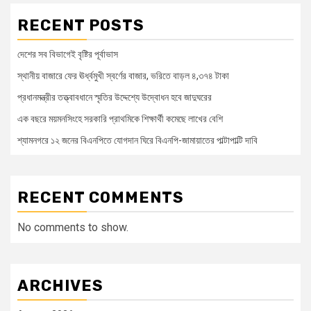
RECENT POSTS
দেশের সব বিভাগেই বৃষ্টির পূর্বাভাস
স্থানীয় বাজারে ফের ঊর্ধ্বমুখী স্বর্ণের বাজার, ভরিতে বাড়ল ৪,৩৭৪ টাকা
প্রধানমন্ত্রীর তত্ত্বাবধানে স্মৃতির উদ্দেশ্যে উদ্বোধন হবে জাদুঘরের
এক বছরে ময়মনসিংহে সরকারি প্রাথমিকে শিক্ষার্থী কমেছে লাখের বেশি
শ্যামনগরে ১২ জনের বিএনপিতে যোগদান ঘিরে বিএনপি-জামায়াতের পাল্টাপাল্টি দাবি
RECENT COMMENTS
No comments to show.
ARCHIVES