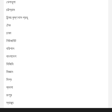
খেলাধুলা
চট্টগ্রাম
চিন্ময় কৃষ্ণ দাস প্রভু
টেক
ঢাকা
নিউজবিট
বরিশাল
বাংলাদেশ
বিজিবি
বিজ্ঞান
বিশ্ব
ব্যবসা
রংপুর
স্বাস্থ্য